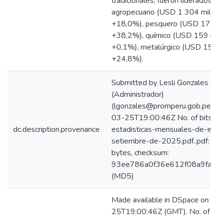
tradicionales, fueron liderados p
agropecuario (USD 1 304 millo
+18,0%), pesquero (USD 178 m
+38,2%), químico (USD 159 mil
+0,1%), metalúrgico (USD 151 
+24,8%).
Submitted by Lesli Gonzales C
(Administrador)
(lgonzales@promperu.gob.pe) 
03-25T19:00:46Z No. of bitst
dc.description.provenance
estadisticas-mensuales-de-exp
setiembre-de-2025.pdf..pdf: 
bytes, checksum:
93ee786a0f36e612f08a9faf
(MD5)
Made available in DSpace on 
25T19:00:46Z (GMT). No. of bi