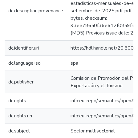
estadisticas-mensuales-de-exp
dc.description.provenance
setiembre-de-2025.pdf..pdf: 
bytes, checksum:
93ee786a0f36e612f08a9faf
(MD5) Previous issue date: 2
dc.identifier.uri
https://hdl.handle.net/20.50
dc.language.iso
spa
Comisión de Promoción del Perú
dc.publisher
Exportación y el Turismo
dc.rights
info:eu-repo/semantics/openAc
dc.rights.uri
info:eu-repo/semantics/openAc
dc.subject
Sector multisectorial