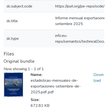
dc.subject.ocde
https://purl.org/pe-repo/ocde/
Informe mensual exportaciones
dc.title
setiembre 2025
info:eu-
dc.type
repo/semantics/technicalDocum
Files
Original bundle
Now showing
1 - 1 of 1
Name:
Down
estadisticas-mensuales-de-
load
exportaciones-setiembre-de-
2025.pdf..pdf
Size:
672.81 KB