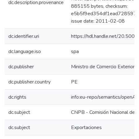
dc.description.provenance
885155 bytes, checksum:
e5b5f9ed354df1ead728597ff
issue date: 2011-02-08
dc.identifier.uri
https://hdl.handle.net/20.50
dc.language.iso
spa
dc.publisher
Ministro de Comercio Exterior y
dc.publisher.country
PE
dc.rights
info:eu-repo/semantics/openAc
dc.subject
CNPB - Comisión Nacional de P
dc.subject
Exportaciones