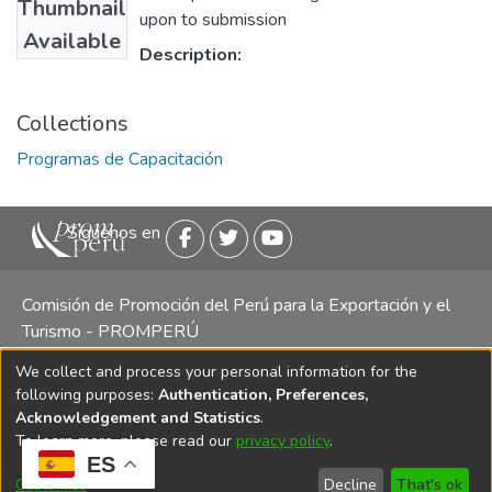
Thumbnail
upon to submission
Available
Description:
Collections
Programas de Capacitación
Siguenos en
Comisión de Promoción del Perú para la Exportación y el
Turismo - PROMPERÚ
We collect and process your personal information for the
Central telefónica: (511) 616 7300 / 616 7400 Calle Uno
following purposes:
Authentication, Preferences,
Oeste 50, Edificio Mincetur, Pisos 13 y 14, San Isidro -
Acknowledgement and Statistics
.
Lima
To learn more, please read our
privacy policy
.
ES
Customize
Decline
That's ok