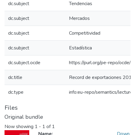
dc.subject
Tendencias
dc.subject
Mercados
dc.subject
Competitividad
dc.subject
Estadística
dc.subject.ocde
https://purl.org/pe-repo/ocde/
dc.title
Record de exportaciones 2010
dc.type
info:eu-repo/semantics/lecture
Files
Original bundle
Now showing
1 - 1 of 1
Name:
Down