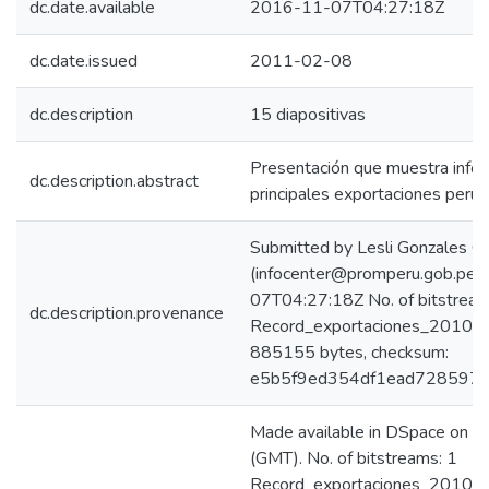
dc.date.available
2016-11-07T04:27:18Z
dc.date.issued
2011-02-08
dc.description
15 diapositivas
Presentación que muestra infor
dc.description.abstract
principales exportaciones peru
Submitted by Lesli Gonzales C
(infocenter@promperu.gob.pe)
07T04:27:18Z No. of bitstream
dc.description.provenance
Record_exportaciones_2010_20
885155 bytes, checksum:
e5b5f9ed354df1ead728597f
Made available in DSpace on
(GMT). No. of bitstreams: 1
Record_exportaciones_2010_20