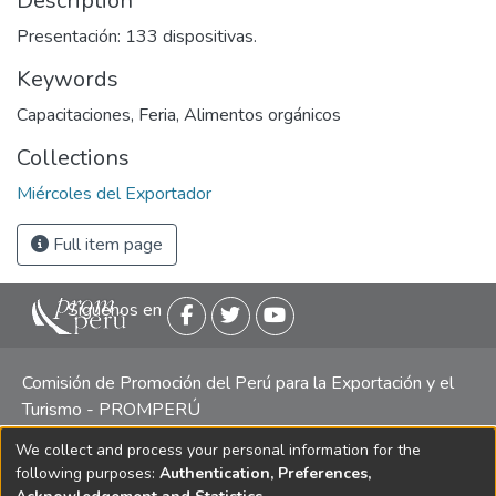
Description
Presentación: 133 dispositivas.
Keywords
Capacitaciones
,
Feria
,
Alimentos orgánicos
Collections
Miércoles del Exportador
Full item page
Siguenos en
Comisión de Promoción del Perú para la Exportación y el
Turismo - PROMPERÚ
We collect and process your personal information for the
Central telefónica: (511) 616 7300 / 616 7400 Calle Uno
following purposes:
Authentication, Preferences,
Oeste 50, Edificio Mincetur, Pisos 13 y 14, San Isidro -