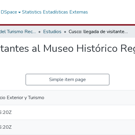
f DSpace
Statistics
Estadísticas Externas
Promoción del Turismo Receptivo
Estudios
Cusco: llegada de visitantes al Museo Histórico Regional (enero 2005 - agosto 2013)
itantes al Museo Histórico Re
Simple item page
io Exterior y Turismo
6:20Z
6:20Z