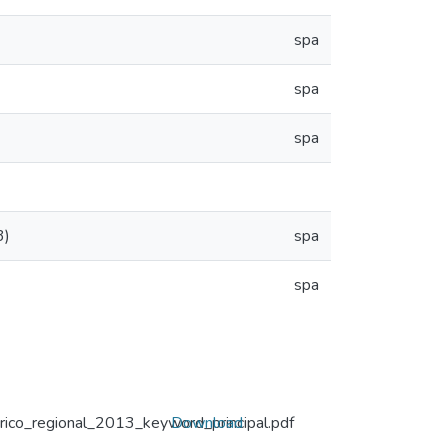
spa
spa
spa
3)
spa
spa
rico_regional_2013_keyword_principal.pdf
Download