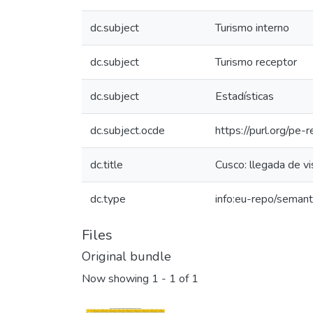
dc.subject
Turismo interno
dc.subject
Turismo receptor
dc.subject
Estadísticas
dc.subject.ocde
https://purl.org/pe
dc.title
Cusco: llegada de v
dc.type
info:eu-repo/semant
Files
Original bundle
Now showing
1 - 1 of 1