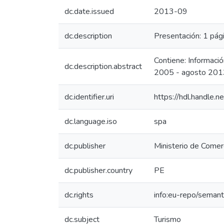
dc.date.issued
2013-09
dc.description
Presentación: 1 pági
Contiene: Informaci
dc.description.abstract
2005 - agosto 201
dc.identifier.uri
https://hdl.handle
dc.language.iso
spa
dc.publisher
Ministerio de Comerc
dc.publisher.country
PE
dc.rights
info:eu-repo/seman
dc.subject
Turismo