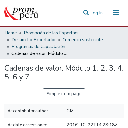
(current)
Log In
Communities & Collections
Home
Promoción de las Exportaciones
All of DSpace
Desarrollo Exportador
Comercio sostenible
Programas de Capacitación
Statistics
Cadenas de valor. Módulo 1, 2, 3, 4, 5, 6 y 7
Estadísticas Externas
Cadenas de valor. Módulo 1, 2, 3, 4,
5, 6 y 7
Simple item page
dc.contributor.author
GIZ
dc.date.accessioned
2016-10-22T14:28:18Z