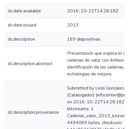
dc.date.available
2016-10-22T14:28:18Z
dc.date.issued
2013
dc.description
169 diapositivas
Presentación que explica el c
cadenas de valor con énfasis en
dc.description.abstract
identificación de las cadenas, an
estrategias de mejora.
Submitted by Lesli Gonzales 
(Catalogador) (infocenter@pro
on 2016-10-22T14:28:18Z No
bitstreams: 1
dc.description.provenance
Cadenas_valor_2013_keyword_p
4494069 bytes, checksum: