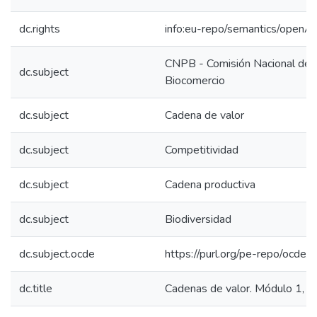
dc.rights
info:eu-repo/semantics/openA
CNPB - Comisión Nacional de 
dc.subject
Biocomercio
dc.subject
Cadena de valor
dc.subject
Competitividad
dc.subject
Cadena productiva
dc.subject
Biodiversidad
dc.subject.ocde
https://purl.org/pe-repo/ocde/
dc.title
Cadenas de valor. Módulo 1, 2, 