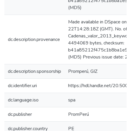
b41a85212f475c1b8ba1e9b
(MD5)
Made available in DSpace on
22T14:28:18Z (GMT). No. of b
Cadenas_valor_2013_keyword_p
dc.description.provenance
4494069 bytes, checksum:
b41a85212f475c1b8ba1e9b
(MD5) Previous issue date: 2
dc.description.sponsorship
Promperú, GIZ
dc.identifier.uri
https://hdl.handle.net/20.50
dc.language.iso
spa
dc.publisher
PromPerú
dc.publisher.country
PE