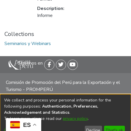
Description:
Informe
Collections
Seminarios y Webinars
Siguenos en
Comisión de Promoción del Perú para la Exportación y el
Turismo - PROMPERÚ
We collect and process your personal information for the
Central telefónica: (511) 616 7300 / 616 7400 Calle Uno
following purposes:
Authentication, Preferences,
Oeste 50, Edificio Mincetur, Pisos 13 y 14, San Isidro -
Acknowledgement and Statistics
.
Lima
To learn more, please read our
privacy policy
.
ES
Customize
Decline
That's ok