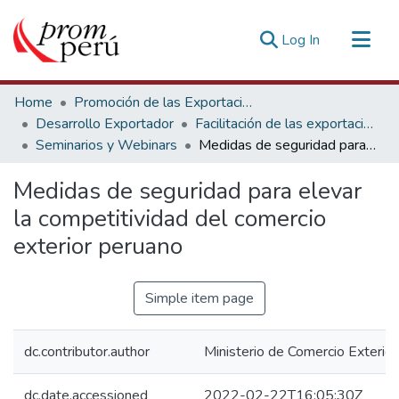
(current)
Log In
Communities & Collections
Home
Promoción de las Exportaciones
All of DSpace
Desarrollo Exportador
Facilitación de las exportaciones
Seminarios y Webinars
Medidas de seguridad para elevar la competitividad del comercio exterior peruano
Statistics
Estadísticas Externas
Medidas de seguridad para elevar
la competitividad del comercio
exterior peruano
Simple item page
dc.contributor.author
Ministerio de Comercio Exterior
dc.date.accessioned
2022-02-22T16:05:30Z