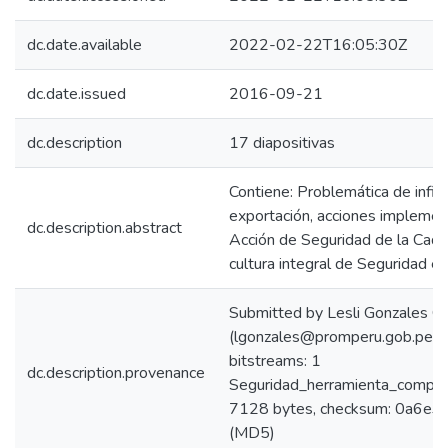
dc.date.available
2022-02-22T16:05:30Z
dc.date.issued
2016-09-21
dc.description
17 diapositivas
Contiene: Problemática de infil
exportación, acciones implemen
dc.description.abstract
Acción de Seguridad de la Cade
cultura integral de Seguridad en
Submitted by Lesli Gonzales C
(lgonzales@promperu.gob.pe)
bitstreams: 1
dc.description.provenance
Seguridad_herramienta_competi
7128 bytes, checksum: 0a6
(MD5)