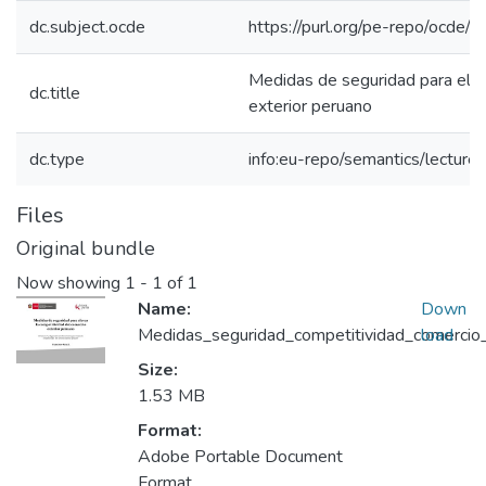
dc.subject.ocde
https://purl.org/pe-repo/ocde/
Medidas de seguridad para elev
dc.title
exterior peruano
dc.type
info:eu-repo/semantics/lecture
Files
Original bundle
Now showing
1 - 1 of 1
Name:
Down
Medidas_seguridad_competitividad_comercio_
load
Size:
1.53 MB
Format:
Adobe Portable Document
Format