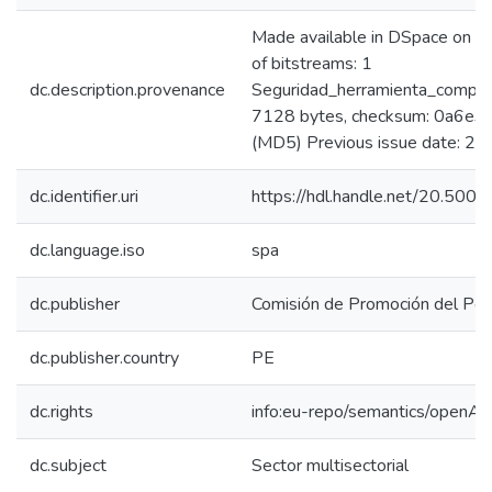
Made available in DSpace on
of bitstreams: 1
dc.description.provenance
Seguridad_herramienta_competi
7128 bytes, checksum: 0a6
(MD5) Previous issue date: 2
dc.identifier.uri
https://hdl.handle.net/20.50
dc.language.iso
spa
dc.publisher
Comisión de Promoción del Perú
dc.publisher.country
PE
dc.rights
info:eu-repo/semantics/openAc
dc.subject
Sector multisectorial