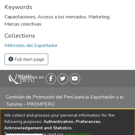
Keywords
Capacitaciones
,
Acceso a los mercados
,
Marketing
,
Marcas colectivas
Collections
Miércoles del Exportador
Full item page
Siguenos en
Comisión de Promoción del Perú para la Exportación y el
Turismo - PROMPERÚ
We collect and process your personal information for the
Central telefónica: (511) 616 7300 / 616 7400 Calle Uno
following purposes:
Authentication, Preferences,
Oeste 50, Edificio Mincetur, Pisos 13 y 14, San Isidro -
Acknowledgement and Statistics
.
Lima
To learn more, please read our
privacy policy
.