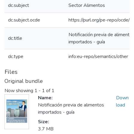
dc.subject
Sector Alimentos
dc.subject.ocde
https://purl.org/pe-repo/ocde/
Notificación previa de alimento
dc.title
importados - guía
dc.type
info:eu-repo/semantics/other
Files
Original bundle
Now showing
1 - 1 of 1
Name:
Down
Notificación previa de alimentos
load
importados - guía
Size:
3.7 MB