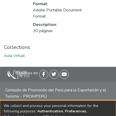
Format:
Adobe Portable Document
Format
Description:
30 páginas
Collections
Aula Virtual
Siguenos en
Comisión de Promoción del Perú para la Exportación y el
Turismo - PROMPERÚ
We collect and process your personal information for the
Central telefónica: (511) 616 7300 / 616 7400 Calle Uno
following purposes:
Authentication, Preferences,
Oeste 50, Edificio Mincetur, Pisos 13 y 14, San Isidro -