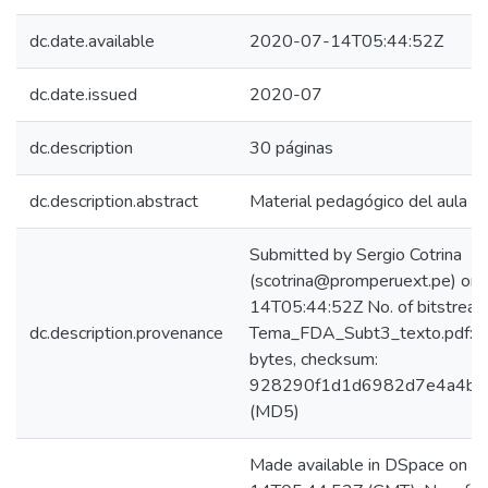
dc.date.available
2020-07-14T05:44:52Z
dc.date.issued
2020-07
dc.description
30 páginas
dc.description.abstract
Material pedagógico del aula vir
Submitted by Sergio Cotrina
(scotrina@promperuext.pe) on
14T05:44:52Z No. of bitstream
dc.description.provenance
Tema_FDA_Subt3_texto.pdf:
bytes, checksum:
928290f1d1d6982d7e4a4b3
(MD5)
Made available in DSpace on 