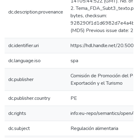
14T05:44:52Z (GMT). No. of bi
2. Tema_FDA_Subt3_texto.pd
dc.description.provenance
bytes, checksum:
928290f1d1d6982d7e4a4b3
(MD5) Previous issue date: 2
dc.identifier.uri
https://hdl.handle.net/20.50
dc.language.iso
spa
Comisión de Promoción del Perú
dc.publisher
Exportación y el Turismo
dc.publisher.country
PE
dc.rights
info:eu-repo/semantics/openAc
dc.subject
Regulación alimentaria