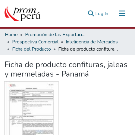
(current)
Log In
Communities & Collections
Home
Promoción de las Exportaciones
All of DSpace
Prospectiva Comercial
Inteligencia de Mercados
Ficha del Producto
Ficha de producto confituras, jaleas y mermeladas - Panamá
Statistics
Estadísticas Externas
Ficha de producto confituras, jaleas
y mermeladas - Panamá