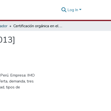
Log In
tador
Certificación orgánica en el Perú [15 de mayo de 2013]
013]
mPerú. Empresa: IMO
ferta, demanda, tres
dad, tipos de