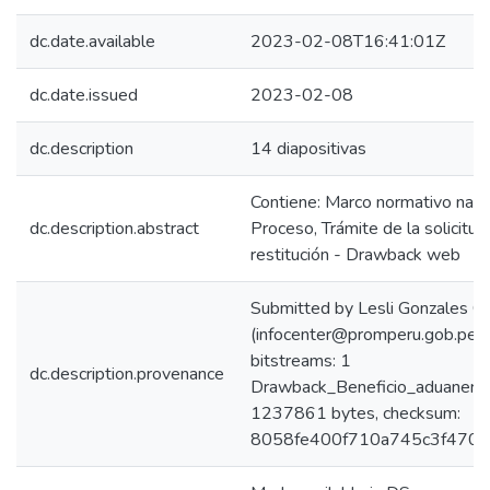
dc.date.available
2023-02-08T16:41:01Z
dc.date.issued
2023-02-08
dc.description
14 diapositivas
Contiene: Marco normativo nacio
dc.description.abstract
Proceso, Trámite de la solicitu
restitución - Drawback web
Submitted by Lesli Gonzales Ca
(infocenter@promperu.gob.pe)
bitstreams: 1
dc.description.provenance
Drawback_Beneficio_aduanero_a
1237861 bytes, checksum:
8058fe400f710a745c3f470f