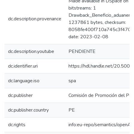
Made available in DSpace on 
bitstreams: 1
Drawback_Beneficio_aduanero_a
dc.description.provenance
1237861 bytes, checksum:
8058fe400f710a745c3f470f6d
date: 2023-02-08
dc.description.youtube
PENDIENTE
dc.identifier.uri
https://hdl.handle.net/20.50
dc.language.iso
spa
dc.publisher
Comisión de Promoción del Perú
dc.publisher.country
PE
dc.rights
info:eu-repo/semantics/openAc