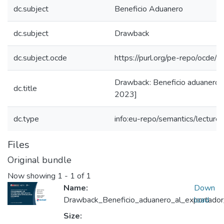
dc.subject
Beneficio Aduanero
dc.subject
Drawback
dc.subject.ocde
https://purl.org/pe-repo/ocde/
Drawback: Beneficio aduanero a
dc.title
2023]
dc.type
info:eu-repo/semantics/lecture
Files
Original bundle
Now showing
1 - 1 of 1
Name:
Down
Drawback_Beneficio_aduanero_al_exportador_
load
Size: