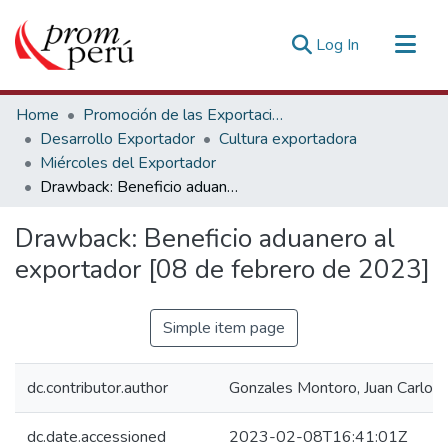
(current)
Log In
Communities & Collections
Home
Promoción de las Exportaciones
All of DSpace
Desarrollo Exportador
Cultura exportadora
Miércoles del Exportador
Statistics
Drawback: Beneficio aduanero al exportador [08 de febrero de 2023]
Estadísticas Externas
Drawback: Beneficio aduanero al
exportador [08 de febrero de 2023]
Simple item page
dc.contributor.author
Gonzales Montoro, Juan Carlos
dc.date.accessioned
2023-02-08T16:41:01Z