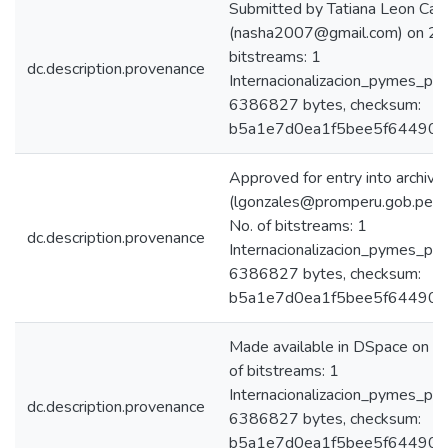
Submitted by Tatiana Leon Carr
(nasha2007@gmail.com) on 2
bitstreams: 1
dc.description.provenance
Internacionalizacion_pymes_pe
6386827 bytes, checksum:
b5a1e7d0ea1f5bee5f64490c
Approved for entry into archive
(lgonzales@promperu.gob.pe)
No. of bitstreams: 1
dc.description.provenance
Internacionalizacion_pymes_pe
6386827 bytes, checksum:
b5a1e7d0ea1f5bee5f64490c
Made available in DSpace on
of bitstreams: 1
Internacionalizacion_pymes_pe
dc.description.provenance
6386827 bytes, checksum:
b5a1e7d0ea1f5bee5f64490c70