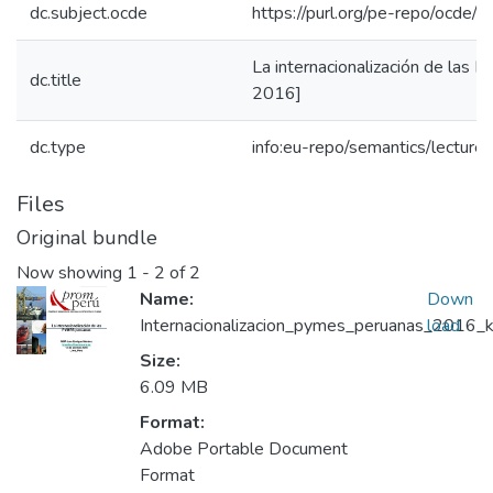
dc.subject.ocde
https://purl.org/pe-repo/ocde/
La internacionalización de las 
dc.title
2016]
dc.type
info:eu-repo/semantics/lecture
Files
Original bundle
Now showing
1 - 2 of 2
Name:
Down
Internacionalizacion_pymes_peruanas_2016_k
load
Size:
6.09 MB
Format:
Adobe Portable Document
Format