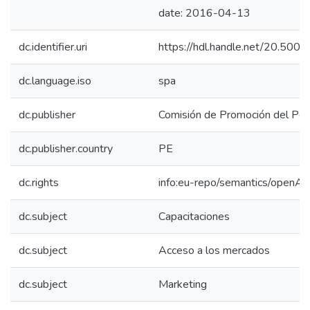
date: 2016-04-13
dc.identifier.uri
https://hdl.handle.net/20.500
dc.language.iso
spa
dc.publisher
Comisión de Promoción del Perú
dc.publisher.country
PE
dc.rights
info:eu-repo/semantics/openAc
dc.subject
Capacitaciones
dc.subject
Acceso a los mercados
dc.subject
Marketing