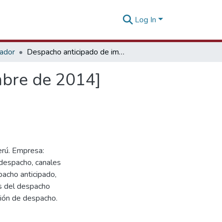
Log In
tador
Despacho anticipado de importación [26 de noviembre de 2014]
mbre de 2014]
erú. Empresa:
 despacho, canales
pacho anticipado,
as del despacho
sión de despacho.