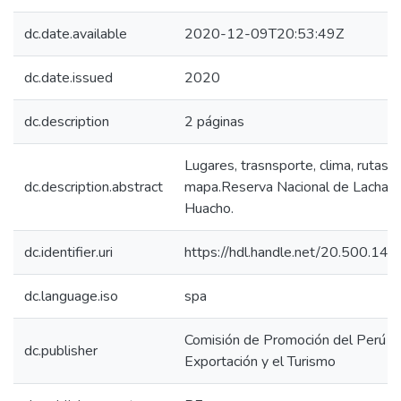
dc.date.available
2020-12-09T20:53:49Z
dc.date.issued
2020
dc.description
2 páginas
Lugares, trasnsporte, clima, rutas y
dc.description.abstract
mapa.Reserva Nacional de Lachay 
Huacho.
dc.identifier.uri
https://hdl.handle.net/20.500.1
dc.language.iso
spa
Comisión de Promoción del Perú pa
dc.publisher
Exportación y el Turismo