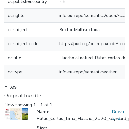
dc.publisher.country
PE
dc.rights
info:eu-repo/semantics/openAcces
dc.subject
Sector Multisectorial
dc.subject.ocde
https://purl.org/pe-repo/ocde/for
dc.title
Huacho al natural Rutas cortas de
dc.type
info:eu-repo/semantics/other
Files
Original bundle
Now showing
1 - 1 of 1
Name:
Down
Rutas_Cortas_Lima_Huacho_2020_keyword_pr
load
Size: