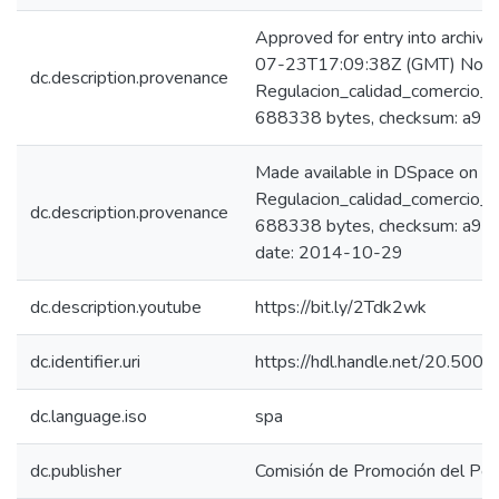
Approved for entry into archiv
07-23T17:09:38Z (GMT) No. of
dc.description.provenance
Regulacion_calidad_comercio_h
688338 bytes, checksum: a
Made available in DSpace on 
Regulacion_calidad_comercio_h
dc.description.provenance
688338 bytes, checksum: a9
date: 2014-10-29
dc.description.youtube
https://bit.ly/2Tdk2wk
dc.identifier.uri
https://hdl.handle.net/20.500
dc.language.iso
spa
dc.publisher
Comisión de Promoción del Perú