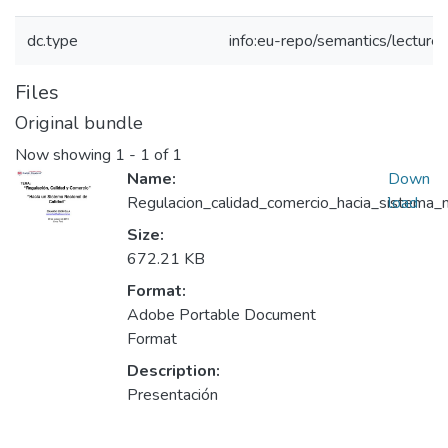
dc.type
info:eu-repo/semantics/lecture
Files
Original bundle
Now showing
1 - 1 of 1
Name:
Down
Regulacion_calidad_comercio_hacia_sistema_n
load
Size:
672.21 KB
Format:
Adobe Portable Document
Format
Description:
Presentación