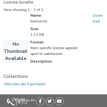
License bundle
Now showing
1 - 1 of 1
Name:
Down
license.txt
load
Size:
1.71 KB
Format:
No
Item-specific license agreed
Thumbnail
upon to submission
Available
Description:
Collections
Miércoles del Exportador
Siguenos en