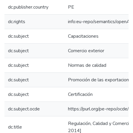
dc.publisher.country
PE
dc.rights
info:eu-repo/semantics/openAc
dc.subject
Capacitaciones
dc.subject
Comercio exterior
dc.subject
Normas de calidad
dc.subject
Promoción de las exportacione
dc.subject
Certificación
dc.subject.ocde
https://purl.org/pe-repo/ocde/
Regulación, Calidad y Comercio
dc.title
2014]