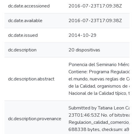
dc.date.accessioned
2016-07-23T17:09:38Z
dc.date.available
2016-07-23T17:09:38Z
dc.date.issued
2014-10-29
dc.description
20 dispositivas
Ponencia del Seminario Miércol
Contiene: Programa Regulación, 
dc.description.abstract
el mundo, nuevas reglas de Come
de la Calidad, organismos de e
Nacional de la Calidad típico, t
Submitted by Tatiana Leon Ca
23T01:46:53Z No. of bitstream
dc.description.provenance
Regulacion_calidad_comercio_h
688338 bytes, checksum: a