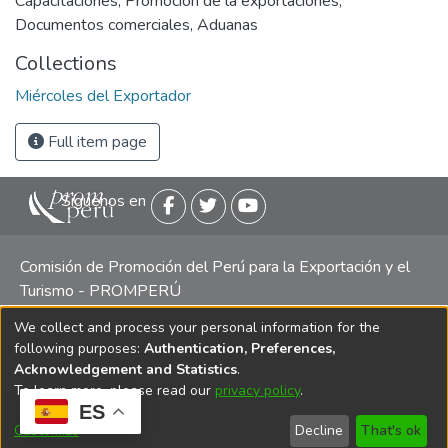
Capacitaciones
,
Promoción de la exportaciones
,
Documentos comerciales
,
Aduanas
Collections
Miércoles del Exportador
Full item page
Siguenos en
Comisión de Promoción del Perú para la Exportación y el
Turismo - PROMPERÚ
We collect and process your personal information for the
Central telefónica: (511) 616 7300 / 616 7400 Calle Uno
following purposes:
Authentication, Preferences,
Oeste 50, Edificio Mincetur, Pisos 13 y 14, San Isidro -
Acknowledgement and Statistics
.
Lima
To learn more, please read our
privacy policy
.
ES
Customize
Decline
That's ok
Copyright 2025 PROMPERÚ