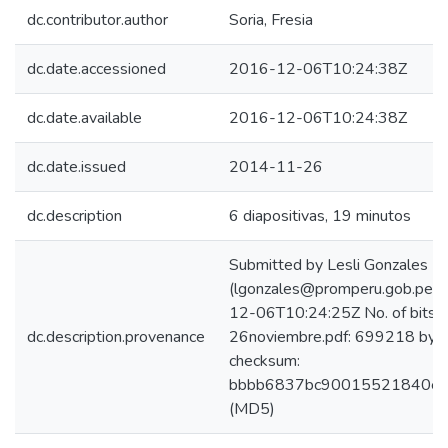
dc.contributor.author
Soria, Fresia
dc.date.accessioned
2016-12-06T10:24:38Z
dc.date.available
2016-12-06T10:24:38Z
dc.date.issued
2014-11-26
dc.description
6 diapositivas, 19 minutos
Submitted by Lesli Gonzales
(lgonzales@promperu.gob.pe) 
12-06T10:24:25Z No. of bitst
dc.description.provenance
26noviembre.pdf: 699218 byte
checksum:
bbbb6837bc90015521840e
(MD5)