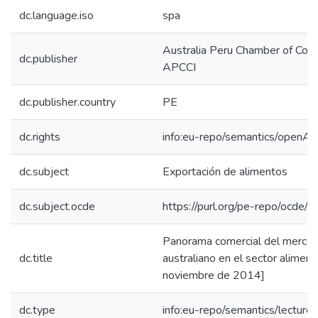
dc.language.iso
spa
Australia Peru Chamber of Com
dc.publisher
APCCI
dc.publisher.country
PE
dc.rights
info:eu-repo/semantics/openAc
dc.subject
Exportación de alimentos
dc.subject.ocde
https://purl.org/pe-repo/ocde/
Panorama comercial del merca
dc.title
australiano en el sector aliment
noviembre de 2014]
dc.type
info:eu-repo/semantics/lecture