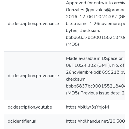
Approved for entry into archive 
Gonzales (lgonzales@promperu
2016-12-06T10:24:38Z (GMT)
dc.description.provenance
bitstreams: 1 26noviembre.pd
bytes, checksum:
bbbb6837bc90015521840e
(MD5)
Made available in DSpace on 
06T10:24:38Z (GMT). No. of bi
26noviembre.pdf: 699218 byte
dc.description.provenance
checksum:
bbbb6837bc90015521840e
(MD5) Previous issue date: 2
dc.description.youtube
https://bit.ly/3sYxjoM
dc.identifier.uri
https://hdl.handle.net/20.50