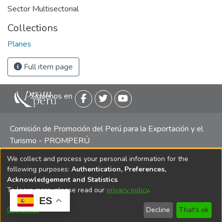
Sector Multisectorial
Collections
Planes
Full item page
Siguenos en
Comisión de Promoción del Perú para la Exportación y el
Turismo - PROMPERÚ
We collect and process your personal information for the
Central telefónica: (511) 616 7300 / 616 7400 Calle Uno
following purposes:
Authentication, Preferences,
Oeste 50, Edificio Mincetur, Pisos 13 y 14, San Isidro -
Acknowledgement and Statistics
.
Lima
To learn more, please read our
privacy policy
.
ES
Customize
Decline
That's ok
Copyright 2025 PROMPERÚ