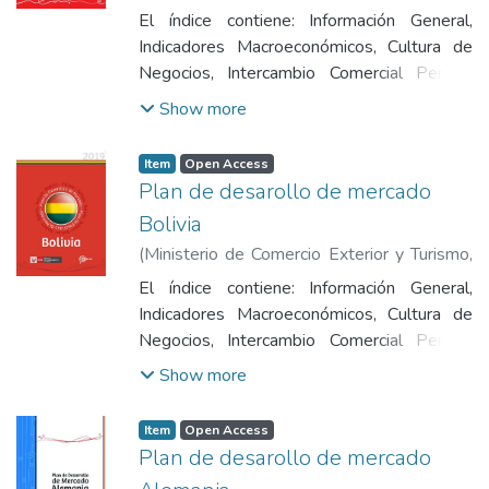
2019
)
Ministerio de Comercio Exterior y
de Acción, Principales Ferias en Francia y
El índice contiene: Información General,
Turismo
Fuentes de Información.
Indicadores Macroeconómicos, Cultura de
Negocios, Intercambio Comercial Perú -
Estados Unidos, Acuerdos Comerciales y
Show more
Regulaciones de Importaciones, Distribución
y Transporte de Mercaderías,Canales de
Item
Open Access
Comercialización, Tendencias del
Plan de desarollo de mercado
Consumidor y Características del Mercado,
Bolivia
Priorización de Productos, Oportunidades
(
Ministerio de Comercio Exterior y Turismo
,
Comerciales para Productos Peruanos, Plan
2019
)
Ministerio de Comercio Exterior y
de Acción, Principales Ferias en Estados
El índice contiene: Información General,
Turismo
Unidos y Fuentes de Información.
Indicadores Macroeconómicos, Cultura de
Negocios, Intercambio Comercial Perú -
Bolivia, Acuerdos Comerciales y
Show more
Regulaciones de Importaciones, Distribución
y Transporte de Mercaderías,Canales de
Item
Open Access
Comercialización, Tendencias del
Plan de desarollo de mercado
Consumidor y Características del Mercado,