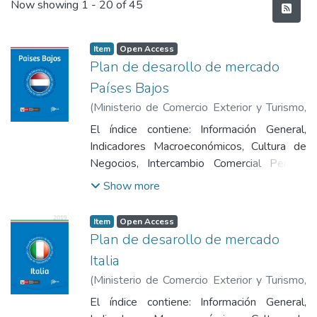
Recent Submissions
Now showing
1 - 20 of 45
Item
Open Access
Plan de desarollo de mercado
Países Bajos
(
Ministerio de Comercio Exterior y Turismo
,
2019
)
Ministerio de Comercio Exterior y
El índice contiene: Información General,
Turismo
Indicadores Macroeconómicos, Cultura de
Negocios, Intercambio Comercial Perú -
Países Bajos, Acuerdos Comerciales y
Show more
Regulaciones de Importaciones, Distribución
y Transporte de Mercaderías,Canales de
Item
Open Access
Comercialización, Tendencias del
Plan de desarollo de mercado
Consumidor y Características del Mercado,
Italia
Priorización de Productos, Oportunidades
(
Ministerio de Comercio Exterior y Turismo
,
Comerciales para Productos Peruanos, Plan
2019
)
Ministerio de Comercio Exterior y
de Acción, Principales Ferias en Países
El índice contiene: Información General,
Turismo
Bajos y Fuentes de Información.