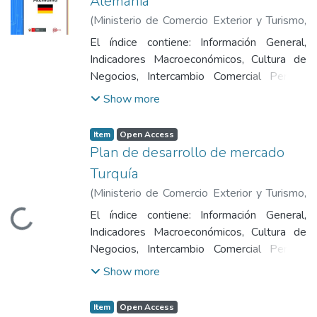
Alemania
Priorización de Productos, Oportunidades
(
Ministerio de Comercio Exterior y Turismo
,
Comerciales para Productos Peruanos, Plan
2019
)
Ministerio de Comercio Exterior y
de Acción, Principales Ferias en Bolivia y
El índice contiene: Información General,
Turismo
Fuentes de Información.
Indicadores Macroeconómicos, Cultura de
Negocios, Intercambio Comercial Perú -
Alemania, Acuerdos Comerciales y
Show more
Regulaciones de Importaciones, Distribución
y Transporte de Mercaderías,Canales de
Item
Open Access
Comercialización, Tendencias del
Plan de desarrollo de mercado
Consumidor y Características del Mercado,
Turquía
Priorización de Productos, Oportunidades
(
Ministerio de Comercio Exterior y Turismo
,
Comerciales para Productos Peruanos, Plan
2016
)
Ministerio de Comercio Exterior y
de Acción, Principales Ferias en Alemania y
El índice contiene: Información General,
Loading...
Turismo
Fuentes de Información.
Indicadores Macroeconómicos, Cultura de
Negocios, Intercambio Comercial Perú -
Turquía, Acuerdos Comerciales y
Show more
Regulaciones de Importaciones, Distribución
y Transporte de Mercaderías,Canales de
Item
Open Access
Comercialización, Tendencias del