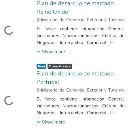
Plan de desarollo de mercado
Consumidor y Características del Mercado,
Reino Unido
Priorización de Productos, Oportunidades
(
Ministerio de Comercio Exterior y Turismo
,
Comerciales para Productos Peruanos, Plan
2016
)
Ministerio de Comercio Exterior y
de Acción, Principales Ferias en Turquía y
El índice contiene: Información General,
Loading...
Turismo
Fuentes de Información.
Indicadores Macroeconómicos, Cultura de
Negocios, Intercambio Comercial Perú -
Reino Unido, Acuerdos Comerciales y
Show more
Regulaciones de Importaciones, Distribución
y Transporte de Mercaderías,Canales de
Item
Open Access
Comercialización, Tendencias del
Plan de desarollo de mercado
Consumidor y Características del Mercado,
Portugal
Priorización de Productos, Oportunidades
(
Ministerio de Comercio Exterior y Turismo
,
Comerciales para Productos Peruanos, Plan
2016
)
Ministerio de Comercio Exterior y
de Acción, Principales Ferias en Reino Unido
El índice contiene: Información General,
Loading...
Turismo
y Fuentes de Información.
Indicadores Macroeconómicos, Cultura de
Negocios, Intercambio Comercial Perú -
Portugal, Acuerdos Comerciales y
Show more
Regulaciones de Importaciones, Distribución