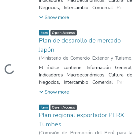
Indicadores Macroeconómicos, Cultura de
Negocios, Intercambio Comercial Perú -
Panamá, Acuerdos Comerciales y
Show more
Regulaciones de Importaciones, Distribución
y Transporte de Mercaderías,Canales de
Item
Open Access
Comercialización, Tendencias del
Plan de desarollo de mercado
Consumidor y Características del Mercado,
Japón
Priorización de Productos, Oportunidades
(
Ministerio de Comercio Exterior y Turismo
,
Comerciales para Productos Peruanos, Plan
2014
)
Ministerio de Comercio Exterior y
de Acción, Principales Ferias en Panamá y
El índice contiene: Información General,
Loading...
Turismo
Fuentes de Información.
Indicadores Macroeconómicos, Cultura de
Negocios, Intercambio Comercial Perú -
Japón, Acuerdos Comerciales y
Show more
Regulaciones de Importaciones, Distribución
y Transporte de Mercaderías,Canales de
Item
Open Access
Comercialización, Tendencias del
Plan regional exportador PERX
Consumidor y Características del Mercado,
Tumbes
Priorización de Productos, Oportunidades
(
Comisión de Promoción del Perú para la
Comerciales para Productos Peruanos, Plan