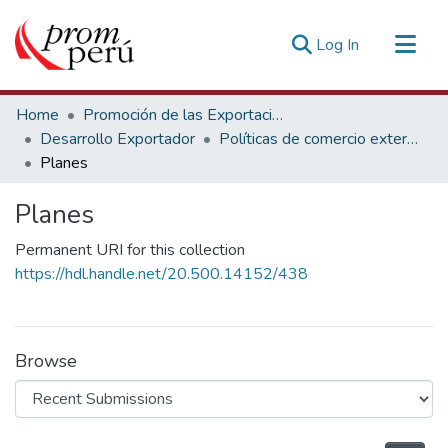
(current)
Log In
Communities & Collections
Home
Promoción de las Exportaciones
All of DSpace
Desarrollo Exportador
Políticas de comercio exterior y negociaciones
Planes
Statistics
Estadísticas Externas
Planes
Permanent URI for this collection
https://hdl.handle.net/20.500.14152/438
Browse