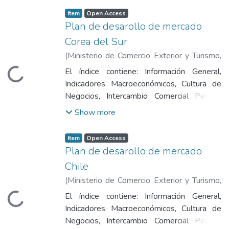
y Transporte de Mercaderías,Canales de
Item
Open Access
Comercialización, Tendencias del
Plan de desarollo de mercado
Consumidor y Características del Mercado,
Corea del Sur
Priorización de Productos, Oportunidades
(
Ministerio de Comercio Exterior y Turismo
,
Comerciales para Productos Peruanos, Plan
2016
)
Ministerio de Comercio Exterior y
de Acción, Principales Ferias en Portugal y
El índice contiene: Información General,
Loading...
Turismo
Fuentes de Información.
Indicadores Macroeconómicos, Cultura de
Negocios, Intercambio Comercial Perú -
Corea del Sur, Acuerdos Comerciales y
Show more
Regulaciones de Importaciones, Distribución
y Transporte de Mercaderías,Canales de
Item
Open Access
Comercialización, Tendencias del
Plan de desarollo de mercado
Consumidor y Características del Mercado,
Chile
Priorización de Productos, Oportunidades
(
Ministerio de Comercio Exterior y Turismo
,
Comerciales para Productos Peruanos, Plan
2016
)
Ministerio de Comercio Exterior y
de Acción, Principales Ferias en Corea del
El índice contiene: Información General,
Loading...
Turismo
Sur y Fuentes de Información.
Indicadores Macroeconómicos, Cultura de
Negocios, Intercambio Comercial Perú -