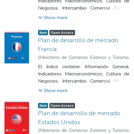
Indicadores Macroeconómicos, Cultura de
Negocios, Intercambio Comercial Perú -
Italia Acuerdos Comerciales y Regulaciones
Show more
de Importaciones, Distribución y Transporte
de Mercaderías,Canales de Comercialización,
Item
Open Access
Tendencias del Consumidor y Características
Plan de desarollo de mercado
del Mercado, Priorización de Productos,
Francia
Oportunidades Comerciales para Productos
(
Ministerio de Comercio Exterior y Turismo
,
Peruanos, Plan de Acción, Principales Ferias
2019
)
Ministerio de Comercio Exterior y
en Italia y Fuentes de Información.
El índice contiene: Información General,
Turismo
Indicadores Macroeconómicos, Cultura de
Negocios, Intercambio Comercial Perú -
Francia, Acuerdos Comerciales y
Show more
Regulaciones de Importaciones, Distribución
y Transporte de Mercaderías,Canales de
Item
Open Access
Comercialización, Tendencias del
Plan de desarrollo de mercado
Consumidor y Características del Mercado,
Estados Unidos
Priorización de Productos, Oportunidades
(
Ministerio de Comercio Exterior y Turismo
,
Comerciales para Productos Peruanos, Plan