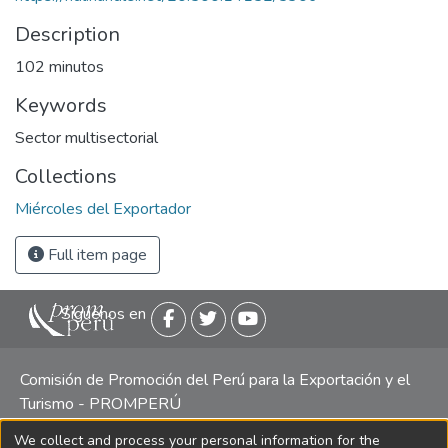
Description
102 minutos
Keywords
Sector multisectorial
Collections
Miércoles del Exportador
Full item page
Siguenos en
Comisión de Promoción del Perú para la Exportación y el
Turismo - PROMPERÚ
We collect and process your personal information for the
Central telefónica: (511) 616 7300 / 616 7400 Calle Uno