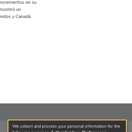
incrementos en su
ncontró un
nidos y Canadá.
We collect and process your personal information for the