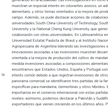
generando en la actualidad. Las investigaciones en torno 
muestran un especial interés en colorantes azoicos, un ad
alimentario, y otros temas orientados a la mejora de produ
campo. Además, se pude destacar acciones de colaboraci
universidades South China University of Technology, South
University y la National Cheng Kung University, que gener
colaboración con otras universidades. En Latinoamérica e
Universidad Estatal Paulista de Brasil y al Instituto Naci
Agropecuaria de Argentina liderando las investigaciones 
innovaciones asociadas a las invenciones muestran desarro
orientada a la mejora de producción del cultivo de mandar
medida invenciones asociadas a composiciones alimentar
encontramos que Estados Unidos, España y Portugal so
 la
interés común debido a que registran invenciones de otros
panorama comercial se identificaron tres partidas de la f
específicas para mandarina, clementinas y otros híbridos. 
importancia en el comercio internacional con estas partida
niveles; asimismo, podemos destacar a Pakistán y Sudáfric
exportadores que vienen creciendo en los últimos años. Po