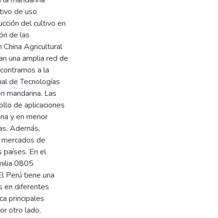
a la mandarina
itivo de uso
cción del cultivo en
ón de las
 China Agricultural
an una amplia red de
ncontramos a la
onal de Tecnologías
en mandarina. Las
llo de aplicaciones
ina y en menor
ias. Además,
n mercados de
 países. En el
amilia 0805
El Perú tiene una
s en diferentes
a principales
r otro lado,