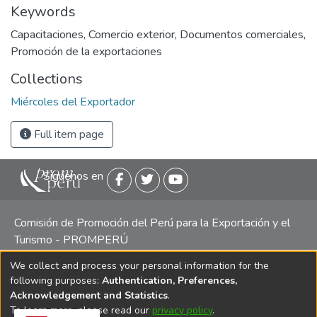
Keywords
Capacitaciones
,
Comercio exterior
,
Documentos comerciales
,
Promoción de la exportaciones
Collections
Miércoles del Exportador
Full item page
Siguenos en
Comisión de Promoción del Perú para la Exportación y el
Turismo - PROMPERÚ
We collect and process your personal information for the
Central telefónica: (511) 616 7300 / 616 7400 Calle Uno
following purposes:
Authentication, Preferences,
Oeste 50, Edificio Mincetur, Pisos 13 y 14, San Isidro -
Acknowledgement and Statistics
.
Lima
To learn more, please read our
privacy policy
.