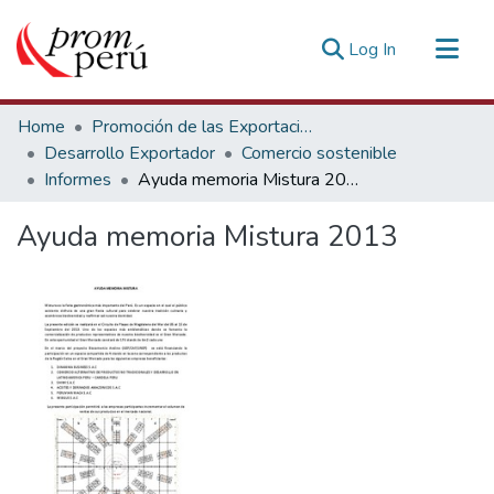
(current)
Log In
Communities & Collections
Home
Promoción de las Exportaciones
All of DSpace
Desarrollo Exportador
Comercio sostenible
Informes
Ayuda memoria Mistura 2013
Statistics
Estadísticas Externas
Ayuda memoria Mistura 2013