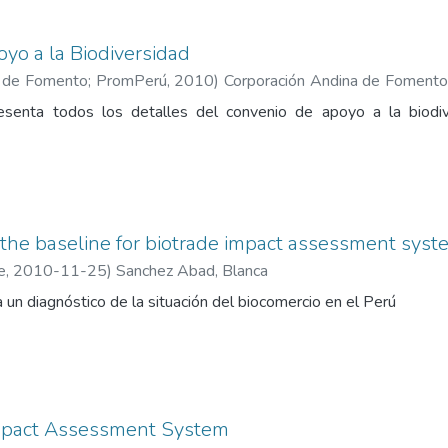
yo a la Biodiversidad
a de Fomento; PromPerú
,
2010
)
Corporación Andina de Fomento
ción y el Turismo
enta todos los detalles del convenio de apoyo a la biodiv
 the baseline for biotrade impact assessment syst
e
,
2010-11-25
)
Sanchez Abad, Blanca
un diagnóstico de la situación del biocomercio en el Perú
mpact Assessment System