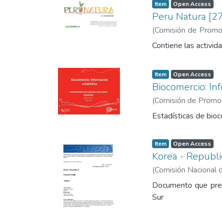
Item
Open Access
Peru Natura [2
(
Comisión de Promoc
Exportación y el Tur
Contiene las activid
Item
Open Access
Biocomercio: In
(
Comisión de Promoci
Estadísticas de bio
Item
Open Access
Korea - Republi
(
Comisión Nacional 
Documento que pres
Sur