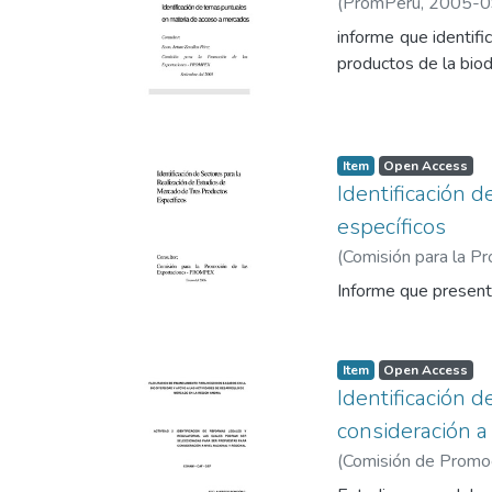
(
PromPerú
,
2005-0
informe que identifi
productos de la biod
Item
Open Access
Identificación 
específicos
(
Comisión para la 
Informe que presenta
Item
Open Access
Identificación d
consideración a 
(
Comisión de Promoci