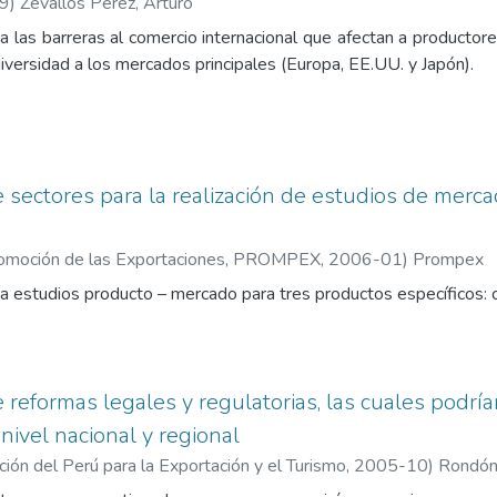
9
)
Zevallos Pérez, Arturo
ca las barreras al comercio internacional que afectan a producto
iversidad a los mercados principales (Europa, EE.UU. y Japón).
de sectores para la realización de estudios de merc
Promoción de las Exportaciones, PROMPEX
,
2006-01
)
Prompex
 estudios producto – mercado para tres productos específicos: c
e reformas legales y regulatorias, las cuales podrí
nivel nacional y regional
ón del Perú para la Exportación y el Turismo
,
2005-10
)
Rondón