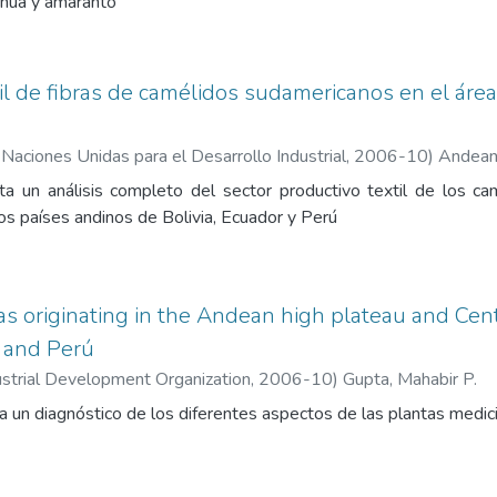
ihua y amaranto
il de fibras de camélidos sudamericanos en el área 
 Naciones Unidas para el Desarrollo Industrial
,
2006-10
)
Andean
a un análisis completo del sector productivo textil de los c
os países andinos de Bolivia, Ecuador y Perú
as originating in the Andean high plateau and Cent
r and Perú
ustrial Development Organization
,
2006-10
)
Gupta, Mahabir P.
 un diagnóstico de los diferentes aspectos de las plantas medici