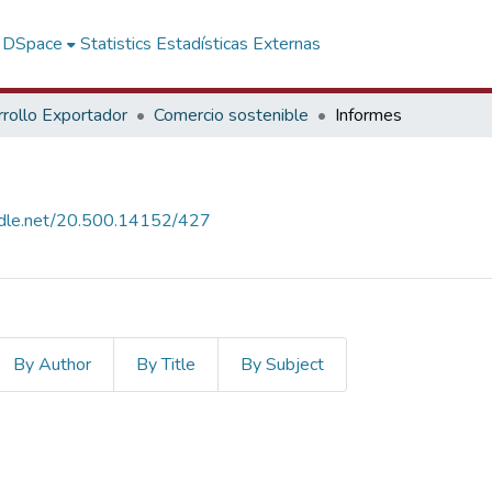
f DSpace
Statistics
Estadísticas Externas
rollo Exportador
Comercio sostenible
Informes
andle.net/20.500.14152/427
By Author
By Title
By Subject