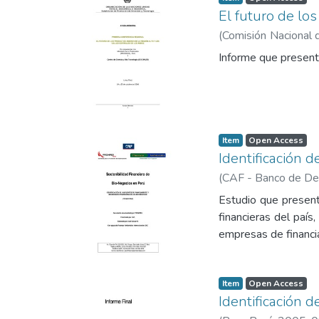
El futuro de los
(
Comisión Nacional 
Tecnología
Informe que presenta
Item
Open Access
Identificación 
(
CAF - Banco de Des
Estudio que presenta
financieras del país
empresas de financia
Item
Open Access
Identificación 