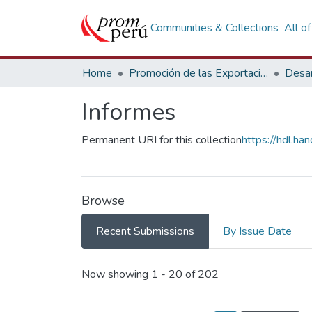
Communities & Collections
All o
Home
Promoción de las Exportaciones
Desar
Informes
Permanent URI for this collection
https://hdl.h
Browse
Recent Submissions
By Issue Date
Recent Submissions
Now showing
1 - 20 of 202