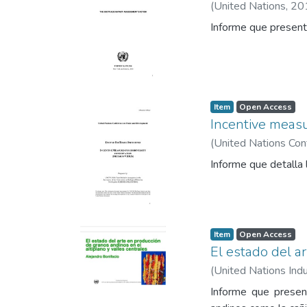
(
United Nations
,
20
Informe que presenta
Item
Open Access
Incentive measur
(
United Nations Co
Informe que detalla 
Item
Open Access
El estado del a
(
United Nations Ind
Informe que presen