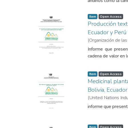
andinos como la cañ
Item
Open Access
Producción text
Ecuador y Perú
(
Organización de las
Informe que present
cadena de valor en l
Item
Open Access
Medicinal plant
Bolivia, Ecuado
(
United Nations Ind
informe que presenta
Item
Open Access