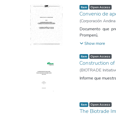
Item
Open Access
Convenio de apo
(
Corporación Andin
Perú para la Exporta
Documento que pres
Promperú,
Show more
Item
Open Access
Construction of
(
BIOTRADE Initiativ
Informe que muestra 
Item
Open Access
The Biotrade I