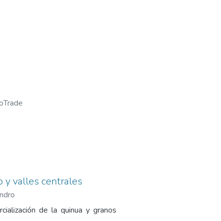
ioTrade
 y valles centrales
andro
ialización de la quinua y granos