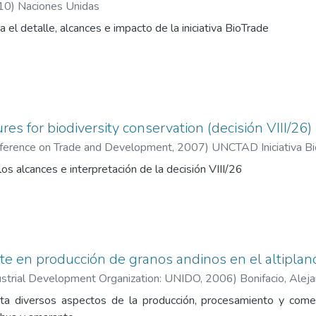
10
)
Naciones Unidas
 el detalle, alcances e impacto de la iniciativa BioTrade
es for biodiversity conservation (decisión VIII/26)
nference on Trade and Development
,
2007
)
UNCTAD Iniciativa B
los alcances e interpretación de la decisión VIII/26
rte en producción de granos andinos en el altiplano
ustrial Development Organization: UNIDO
,
2006
)
Bonifacio, Alej
ta diversos aspectos de la producción, procesamiento y comerc