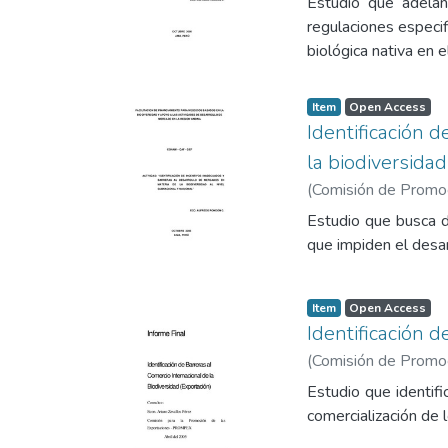
Estudio que adelan
regulaciones especif
biológica nativa en el
Item
Open Access
Identificación 
la biodiversidad
(
Comisión de Promoci
Estudio que busca d
que impiden el desar
Item
Open Access
Identificación d
(
Comisión de Promoci
Estudio que identifi
comercialización de