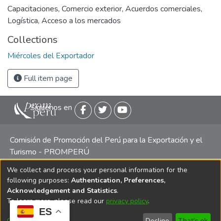
Capacitaciones
,
Comercio exterior
,
Acuerdos comerciales
,
Logística
,
Acceso a los mercados
Collections
Miércoles del Exportador
Full item page
Siguenos en
Comisión de Promoción del Perú para la Exportación y el
Turismo - PROMPERÚ
We collect and process your personal information for the
Central telefónica: (511) 616 7300 / 616 7400 Calle Uno
following purposes:
Authentication, Preferences,
Oeste 50, Edificio Mincetur, Pisos 13 y 14, San Isidro -
Acknowledgement and Statistics
.
Lima
To learn more, please read our
privacy policy
.
ES
Customize
Decline
That's ok