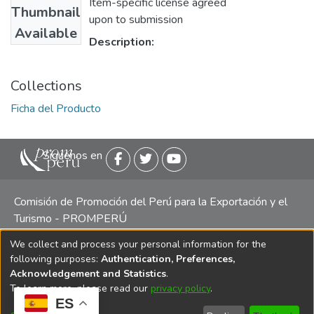
Item-specific license agreed
Thumbnail
upon to submission
Available
Description:
Collections
Ficha del Producto
Siguenos en
Comisión de Promoción del Perú para la Exportación y el
Turismo - PROMPERÚ
We collect and process your personal information for the
Central telefónica: (511) 616 7300 / 616 7400 Calle Uno
following purposes:
Authentication, Preferences,
Oeste 50, Edificio Mincetur, Pisos 13 y 14, San Isidro -
Acknowledgement and Statistics
.
Lima
To learn more, please read our
privacy policy
.
ES