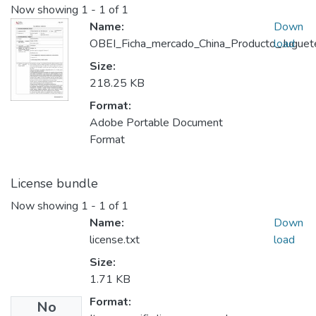
Now showing
1 - 1 of 1
Name:
Down
OBEI_Ficha_mercado_China_Producto_Juguete
load
Size:
218.25 KB
Format:
Adobe Portable Document
Format
License bundle
Now showing
1 - 1 of 1
Name:
Down
license.txt
load
Size:
1.71 KB
Format:
No