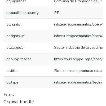
dc.publisher
Comisión de Promoción del Perú
dc.publisher.country
PE
dc.rights
info:eu-repo/semantics/openAc
dc.rights.uri
info:eu-repo/semantics/openAc
dc.subject
Sector industria de la vestimen
dc.subject.ocde
https://purl.org/pe-repo/ocde/
dc.title
Ficha mercado producto calzad
dc.type
info:eu-repo/semantics/techni
Files
Original bundle