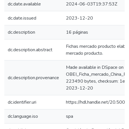
dc.date.available
2024-06-03T19:37:53Z
dc.date.issued
2023-12-20
dc.description
16 páginas
Fichas mercado producto elabora
dc.description.abstract
mercado producto.
Made available in DSpace on 
OBEI_Ficha_mercado_China_Pro
dc.description.provenance
223490 bytes, checksum: 1e0
2023-12-20
dc.identifier.uri
https://hdl.handle.net/20.50
dc.language.iso
spa