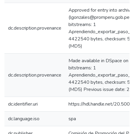
Approved for entry into archive
(lgonzales@promperu.gob.pe)
bitstreams: 1
dc.description.provenance
Aprendiendo_exportar_paso_a_
4422540 bytes, checksum: 
(MD5)
Made available in DSpace on 
bitstreams: 1
dc.description.provenance
Aprendiendo_exportar_paso_a_
4422540 bytes, checksum: 
(MD5) Previous issue date: 2
dc.identifier.uri
https://hdl.handle.net/20.500
dc.language.iso
spa
dc.publisher
Comisión de Promoción del Perú