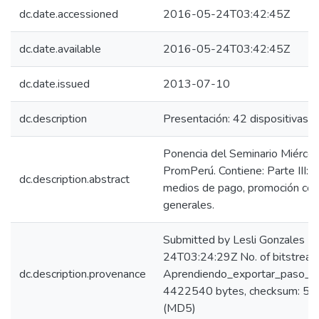
dc.date.accessioned
2016-05-24T03:42:45Z
dc.date.available
2016-05-24T03:42:45Z
dc.date.issued
2013-07-10
dc.description
Presentación: 42 dispositivas.
Ponencia del Seminario Miérco
PromPerú. Contiene: Parte III: 
dc.description.abstract
medios de pago, promoción come
generales.
Submitted by Lesli Gonzales 
24T03:24:29Z No. of bitstream
dc.description.provenance
Aprendiendo_exportar_paso_a_
4422540 bytes, checksum: 
(MD5)