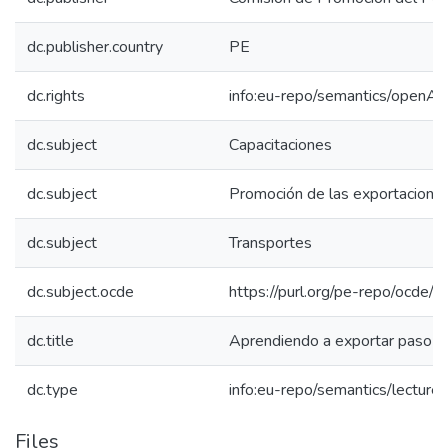
dc.publisher.country
PE
dc.rights
info:eu-repo/semantics/openAc
dc.subject
Capacitaciones
dc.subject
Promoción de las exportacione
dc.subject
Transportes
dc.subject.ocde
https://purl.org/pe-repo/ocde/
dc.title
Aprendiendo a exportar paso a p
dc.type
info:eu-repo/semantics/lecture
Files