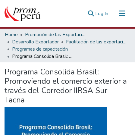
(current)
Log In
Communities & Collections
Home
Promoción de las Exportaciones
All of DSpace
Desarrollo Exportador
Facilitación de las exportaciones
Programas de capacitación
Statistics
Programa Consolida Brasil: Promoviendo el comercio exterior a través del Corredor IIRSA Sur- Tacna
Estadísticas Externas
Programa Consolida Brasil:
Promoviendo el comercio exterior a
través del Corredor IIRSA Sur-
Tacna