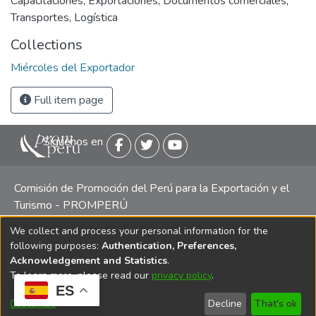
Capacitaciones
,
Exportaciones
,
Documentos comerciales
,
Transportes
,
Logística
Collections
Miércoles del Exportador
Full item page
Siguenos en
Comisión de Promoción del Perú para la Exportación y el
Turismo - PROMPERÚ
We collect and process your personal information for the
Central telefónica: (511) 616 7300 / 616 7400 Calle Uno
following purposes:
Authentication, Preferences,
Oeste 50, Edificio Mincetur, Pisos 13 y 14, San Isidro -
Acknowledgement and Statistics
.
Lima
To learn more, please read our
privacy policy
.
ES
Customize
Decline
That's ok
Copyright 2025 PROMPERÚ