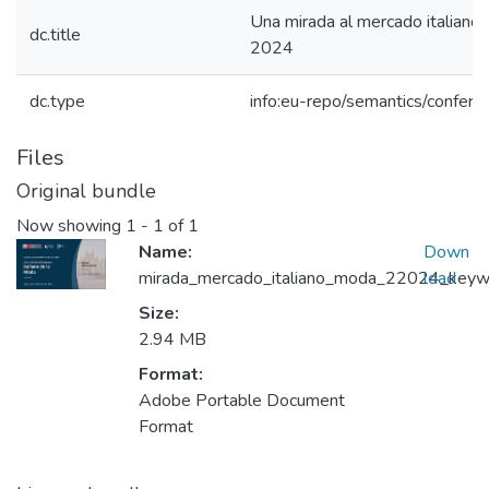
Una mirada al mercado italiano
dc.title
2024
dc.type
info:eu-repo/semantics/confer
Files
Original bundle
Now showing
1 - 1 of 1
Name:
Down
mirada_mercado_italiano_moda_22024_keywor
load
Size:
2.94 MB
Format:
Adobe Portable Document
Format