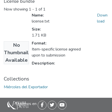
License bundle
Now showing
1 - 1 of 1
Name:
Down
license.txt
load
Size:
1.71 KB
Format:
No
Item-specific license agreed
Thumbnail
upon to submission
Available
Description:
Collections
Miércoles del Exportador
Siguenos en