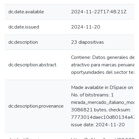
dc.date.available
2024-11-22T17:48:21Z
dc.date.issued
2024-11-20
dc.description
23 diapositivas
Contiene: Datos generales de l
dc.description.abstract
atractivo para marcas peruanas, 
oportyunidades del sector texti
Made available in DSpace on
No. of bitstreams: 1
mirada_mercado_italiano_moda
dc.description.provenance
3086821 bytes, checksum:
7773014daec10d80134a47e9
issue date: 2024-11-20