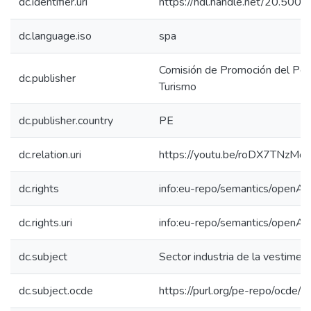
dc.identifier.uri
https://hdl.handle.net/20.50
dc.language.iso
spa
Comisión de Promoción del Perú
dc.publisher
Turismo
dc.publisher.country
PE
dc.relation.uri
https://youtu.be/roDX7TNzMo
dc.rights
info:eu-repo/semantics/openAc
dc.rights.uri
info:eu-repo/semantics/openAc
dc.subject
Sector industria de la vestimen
dc.subject.ocde
https://purl.org/pe-repo/ocde/