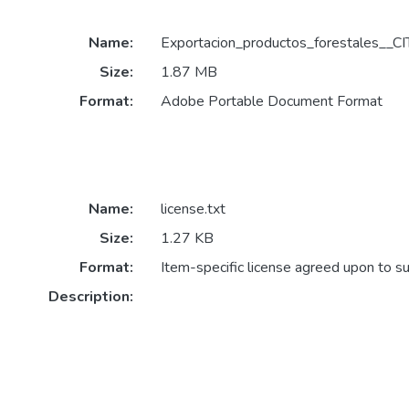
Name:
Exportacion_productos_forestales__C
Size:
1.87 MB
Format:
Adobe Portable Document Format
Name:
license.txt
Size:
1.27 KB
Format:
Item-specific license agreed upon to s
Description: