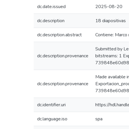
dc.date.issued
2025-08-20
dc.description
18 diapositivas
dc.description.abstract
Contiene: Marco 
Submitted by Le
dc.description.provenance
bitstreams: 1 E
739848e60d98
Made available 
dc.description.provenance
Exportacion_pro
739848e60d987
dc.identifier.uri
https://hdl.han
dc.language.iso
spa