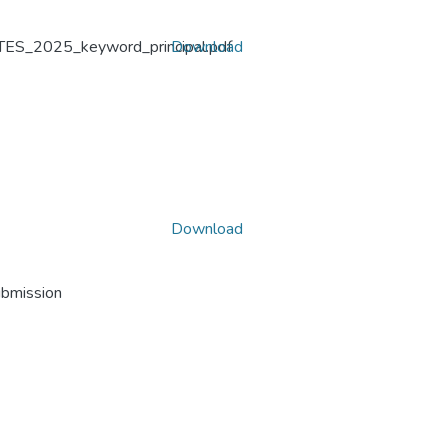
ITES_2025_keyword_principal.pdf
Download
Download
ubmission