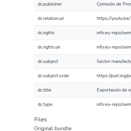
dc.publisher
Comisión de Prom
dc.relation.uri
https://youtu.b
dc.rights
info:eu-repo/se
dc.rights.uri
info:eu-repo/se
dc.subject
Sector manufactu
dc.subject.ocde
https://purl.org
dc.title
Exportación de 
dc.type
info:eu-repo/sem
Files
Original bundle