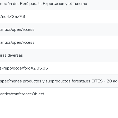
oción del Perú para la Exportación y el Turismo
e/2rid4ZG5ZA8
mantics/openAccess
mantics/openAccess
ras diversas
/pe-repo/ocde/ford#2.05.05
especímenes productos y subproductos forestales CITES - 20 a
antics/conferenceObject