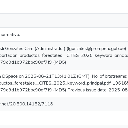
normativo.
sli Gonzales Cam (Administrador) (lgonzales@promperu.gob.pe
xportacion_productos_forestales__CITES_2025_keyword_princip
79d9d1b972bbc90df7f9 (MD5)
in DSpace on 2025-08-21T13:41:01Z (GMT). No. of bitstreams:
ductos_forestales__CITES_2025_keyword_principal.pdf: 19618
9d9d1b972bbc90df7f9 (MD5) Previous issue date: 2025-0
dle.net/20.500.14152/7118