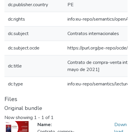
dc.publisher.country
PE
dc.rights
info:eu-repo/semantics/openAc
dc.subject
Contratos internacionales
dc.subject.ocde
https://purl.org/pe-repo/ocde/
Contrato de compra-venta inter
dc.title
mayo de 2021]
dc.type
info:eu-repo/semantics/lecture
Files
Original bundle
Now showing
1 - 1 of 1
Name:
Down
Contrato_compra-
load