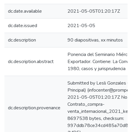
dc.date.available
2021-05-05T01:20:17Z
dc.date.issued
2021-05-05
dc.description
90 diapositivas, xx minutos
Ponencia del Seminario Miércol
dc.description.abstract
Exportador. Contiene: La Conve
1980, casos y jurisprudencia
Submitted by Lesli Gonzales C
Principal) (infocenter@promper
2021-05-05T01:20:17Z No. of 
Contrato_compra-
dc.description.provenance
venta_internacional_2021_keywo
8697538 bytes, checksum:
997ddb78ce34cd485a70d88