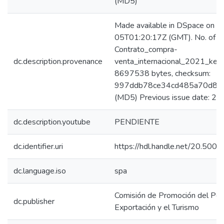
(MD5)
Made available in DSpace on 
05T01:20:17Z (GMT). No. of bi
Contrato_compra-
dc.description.provenance
venta_internacional_2021_keywo
8697538 bytes, checksum:
997ddb78ce34cd485a70d88
(MD5) Previous issue date: 2
dc.description.youtube
PENDIENTE
dc.identifier.uri
https://hdl.handle.net/20.50
dc.language.iso
spa
Comisión de Promoción del Perú
dc.publisher
Exportación y el Turismo