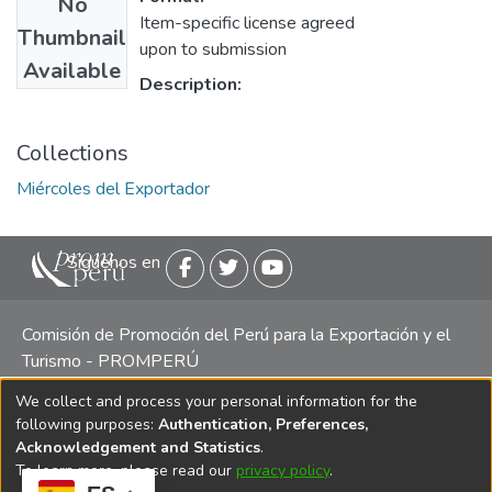
No
Item-specific license agreed
Thumbnail
upon to submission
Available
Description:
Collections
Miércoles del Exportador
Siguenos en
Comisión de Promoción del Perú para la Exportación y el
Turismo - PROMPERÚ
We collect and process your personal information for the
Central telefónica: (511) 616 7300 / 616 7400 Calle Uno
following purposes:
Authentication, Preferences,
Oeste 50, Edificio Mincetur, Pisos 13 y 14, San Isidro -
Acknowledgement and Statistics
.
Lima
To learn more, please read our
privacy policy
.