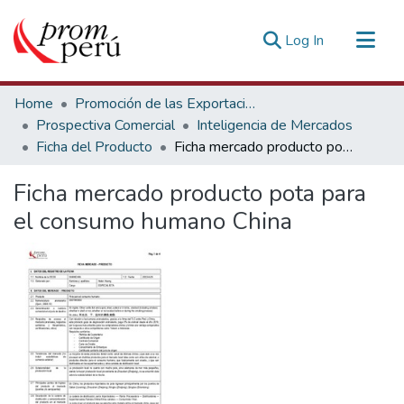
(current)
Log In
Communities & Collections
Home
Promoción de las Exportaciones
All of DSpace
Prospectiva Comercial
Inteligencia de Mercados
Ficha del Producto
Ficha mercado producto pota para el consumo humano China
Statistics
Estadísticas Externas
Ficha mercado producto pota para
el consumo humano China