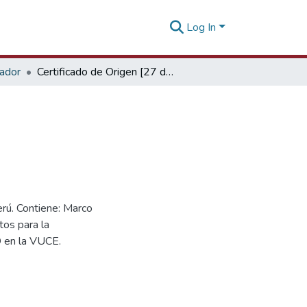
Log In
tador
Certificado de Origen [27 de marzo de 2019]
rú. Contiene: Marco
tos para la
O en la VUCE.