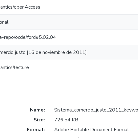
mantics/openAccess
rial
/pe-repo/ocde/ford#5.02.04
omercio justo [16 de noviembre de 2011]
antics/lecture
Name:
Sistema_comercio_justo_2011_keyword
Size:
726.54 KB
Format:
Adobe Portable Document Format