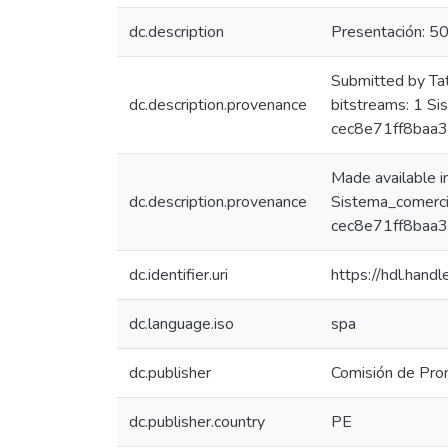
dc.description
Presentación: 50
Submitted by Ta
dc.description.provenance
bitstreams: 1 S
cec8e71ff8baa
Made available 
dc.description.provenance
Sistema_comerci
cec8e71ff8baa3
dc.identifier.uri
https://hdl.han
dc.language.iso
spa
dc.publisher
Comisión de Prom
dc.publisher.country
PE