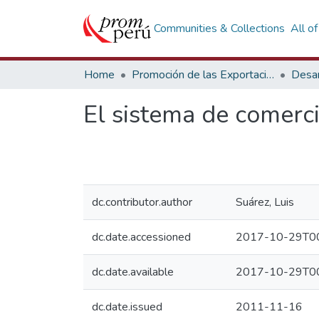
Communities & Collections
All o
Home
Promoción de las Exportaciones
Desar
El sistema de comerc
dc.contributor.author
Suárez, Luis
dc.date.accessioned
2017-10-29T00
dc.date.available
2017-10-29T00
dc.date.issued
2011-11-16