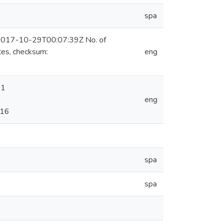
spa
n 2017-10-29T00:07:39Z No. of
es, checksum:
eng
 1
:
eng
-16
spa
spa