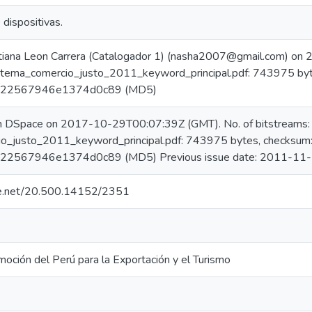
 dispositivas.
tiana Leon Carrera (Catalogador 1) (nasha2007@gmail.com) o
istema_comercio_justo_2011_keyword_principal.pdf: 743975 byt
322567946e1374d0c89 (MD5)
in DSpace on 2017-10-29T00:07:39Z (GMT). No. of bitstreams:
o_justo_2011_keyword_principal.pdf: 743975 bytes, checksum
22567946e1374d0c89 (MD5) Previous issue date: 2011-11
dle.net/20.500.14152/2351
oción del Perú para la Exportación y el Turismo