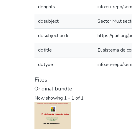
dc.rights
info:eu-repo/se
dc.subject
Sector Multisecto
dc.subject.ocde
https://purl.org
dc.title
El sistema de c
dc.type
info:eu-repo/sem
Files
Original bundle
Now showing
1 - 1 of 1