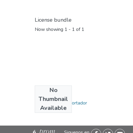
License bundle
Now showing
1 - 1 of 1
No
Collections
Thumbnail
Miércoles del Exportador
Available
Siguenos en