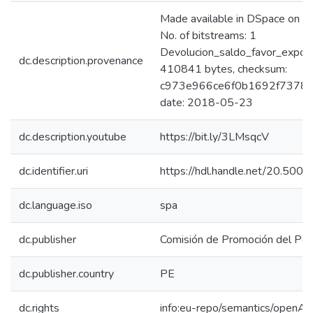
Made available in DSpace on
No. of bitstreams: 1
Devolucion_saldo_favor_expor
dc.description.provenance
410841 bytes, checksum:
c973e966ce6f0b1692f7378eee
date: 2018-05-23
dc.description.youtube
https://bit.ly/3LMsqcV
dc.identifier.uri
https://hdl.handle.net/20.50
dc.language.iso
spa
dc.publisher
Comisión de Promoción del Perú
dc.publisher.country
PE
dc.rights
info:eu-repo/semantics/openAc