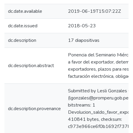
dc.date.available
2019-06-19T15:07:22Z
dc.date.issued
2018-05-23
dc.description
17 diapositivas
Ponencia del Seminario Miércol
a favor del exportador, determi
dc.description.abstract
exportadores, plazos para resolv
facturación electrónica, obligado
Submitted by Lesli Gonzales C
(lgonzales@promperu.gob.pe)
bitstreams: 1
dc.description.provenance
Devolucion_saldo_favor_expor
410841 bytes, checksum:
c973e966ce6f0b1692f7378e