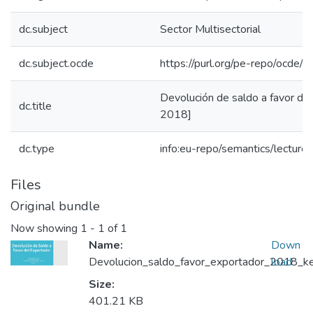
dc.subject
Sector Multisectorial
dc.subject.ocde
https://purl.org/pe-repo/ocde/
Devolución de saldo a favor de
dc.title
2018]
dc.type
info:eu-repo/semantics/lecture
Files
Original bundle
Now showing
1 - 1 of 1
Name:
Down
Devolucion_saldo_favor_exportador_2018_key
load
Size:
401.21 KB