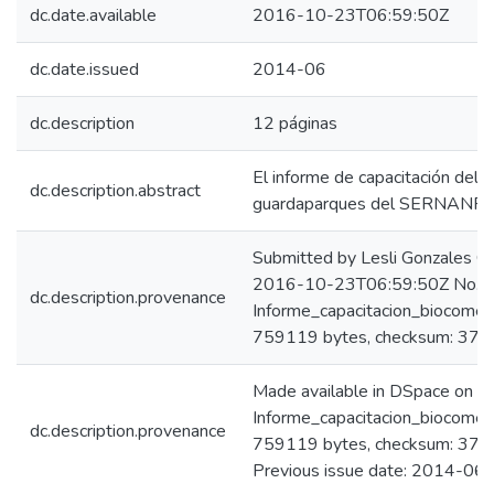
dc.date.available
2016-10-23T06:59:50Z
dc.date.issued
2014-06
dc.description
12 páginas
El informe de capacitación del
dc.description.abstract
guardaparques del SERNANP.
Submitted by Lesli Gonzales C
2016-10-23T06:59:50Z No. of 
dc.description.provenance
Informe_capacitacion_biocom
759119 bytes, checksum: 3
Made available in DSpace on 
Informe_capacitacion_biocom
dc.description.provenance
759119 bytes, checksum: 3
Previous issue date: 2014-06