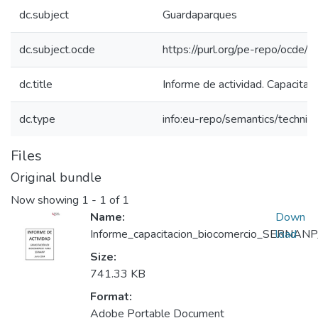
dc.subject
Guardaparques
dc.subject.ocde
https://purl.org/pe-repo/ocde/
dc.title
Informe de actividad. Capacit
dc.type
info:eu-repo/semantics/techni
Files
Original bundle
Now showing
1 - 1 of 1
Name:
Down
Informe_capacitacion_biocomercio_SERNANP
load
Size:
741.33 KB
Format:
Adobe Portable Document