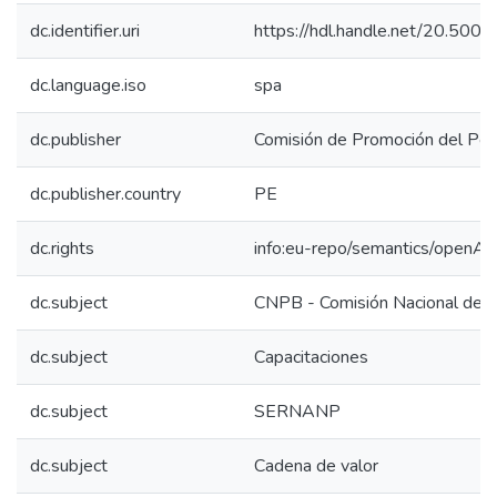
dc.identifier.uri
https://hdl.handle.net/20.50
dc.language.iso
spa
dc.publisher
Comisión de Promoción del Perú
dc.publisher.country
PE
dc.rights
info:eu-repo/semantics/openAc
dc.subject
CNPB - Comisión Nacional de P
dc.subject
Capacitaciones
dc.subject
SERNANP
dc.subject
Cadena de valor