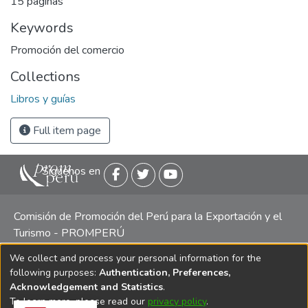
15 páginas
Keywords
Promoción del comercio
Collections
Libros y guías
Full item page
Siguenos en
Comisión de Promoción del Perú para la Exportación y el
Turismo - PROMPERÚ
We collect and process your personal information for the
Central telefónica: (511) 616 7300 / 616 7400 Calle Uno
following purposes:
Authentication, Preferences,
Oeste 50, Edificio Mincetur, Pisos 13 y 14, San Isidro -
Acknowledgement and Statistics
.
Lima
To learn more, please read our
privacy policy
.