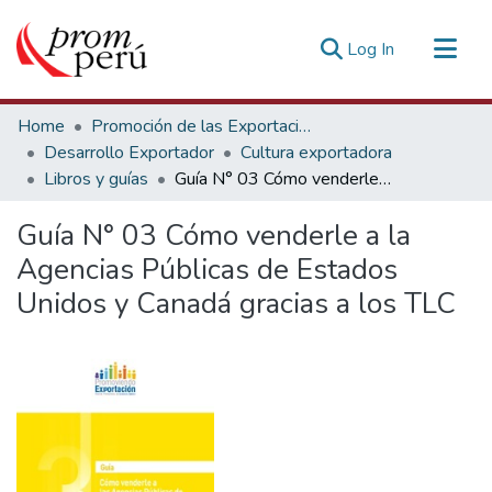
(current)
Log In
Communities & Collections
Home
Promoción de las Exportaciones
All of DSpace
Desarrollo Exportador
Cultura exportadora
Libros y guías
Guía N° 03 Cómo venderle a la Agencias Públicas de Estados Unidos y Canadá gracias a los TLC
Statistics
Estadísticas Externas
Guía N° 03 Cómo venderle a la
Agencias Públicas de Estados
Unidos y Canadá gracias a los TLC