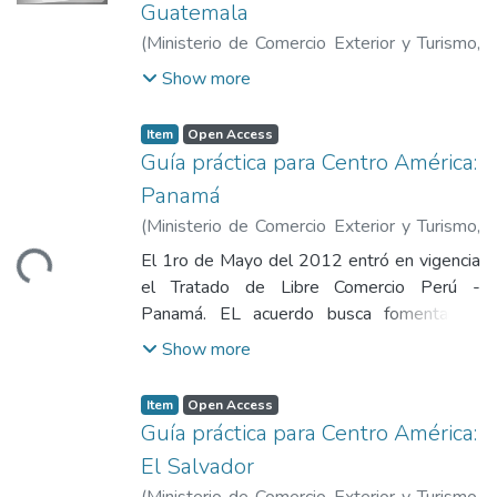
Guatemala
(
Ministerio de Comercio Exterior y Turismo
,
2013
)
Ministerio de Comercio Exterior y
Show more
Turismo
Item
Open Access
Guía práctica para Centro América:
Panamá
Loading...
(
Ministerio de Comercio Exterior y Turismo
,
2013
)
Ministerio de Comercio Exterior y
El 1ro de Mayo del 2012 entró en vigencia
Turismo
el Tratado de Libre Comercio Perú -
Panamá. EL acuerdo busca fomentar la
expansión y diversificación del comercio
Show more
entre las partes, eliminar los obstáculos al
comercio, otorgar condiciones de libre
Item
Open Access
competencia en la zona de comercio,
Guía práctica para Centro América:
proteger los derechos de propiedad
El Salvador
intelectual en el territorio de cada parte y
(
Ministerio de Comercio Exterior y Turismo
,