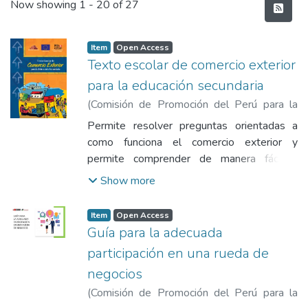
Recent Submissions
Now showing
1 - 20 of 27
Item
Open Access
Texto escolar de comercio exterior
para la educación secundaria
(
Comisión de Promoción del Perú para la
Exportación y el Turismo
,
2008
)
Comisión
Permite resolver preguntas orientadas a
de Promoción del Perú para la Exportación
como funciona el comercio exterior y
y el Turismo
;
MINEDU
permite comprender de manera fácil y
simple en qué consisten las exportaciones y
Show more
qué importancia tiene para el desarrollo de
todos los peruanos. Además tiene como
Item
Open Access
objetivo que los alumnos entiendan y
Guía para la adecuada
promuevan la cultura exportadora, el
participación en una rueda de
crecimiento sostenible de las exportaciones
negocios
y la generación de empleo en beneficio del
Perú.
(
Comisión de Promoción del Perú para la