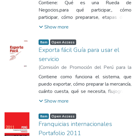
Exportación y el Turismo
,
2020
)
Sierra y
Contiene: Qué es una Rueda de
Selva exportadora
;
Ministerio de Desarrollo
Negocios,para qué participar,, cómo
Agrario y Riego
participar, cómo prepararse, etapas de la
realización de una Rueda de Negocios, qué
Show more
hacer durante las citas, qué se debe tener
en cuenta en Ruedas Presenciales, qué se
Item
Open Access
debe tener en cuenta en Ruedas Virtuales,
Exporta fácil Guía para usar el
qué hacer después de la Rueda de
servicio
Negocios.
(
Comisión de Promoción del Perú para la
Exportación y el Turismo
,
2018
)
Comisión
Contiene como funciona el sistema, que
de Promoción del Perú para la Exportación
puedo exportar, cómo preparar la mercancía,
y el Turismo
cuánto cuesta, qué se necesita, flujograma,
servicios postales, qué se exporta más y
Show more
glosario
Item
Open Access
Franquicias internacionales
Portafolio 2011