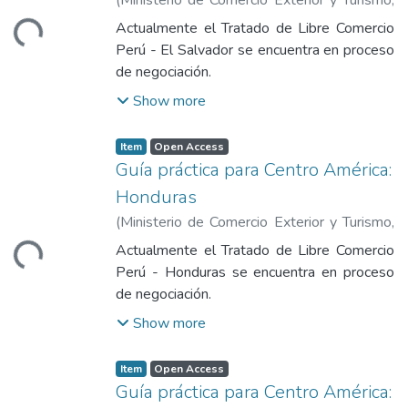
Loading...
crear procedimientos para que el presente
2013
)
Ministerio de Comercio Exterior y
tratado se cumpla y se aplique.
Actualmente el Tratado de Libre Comercio
Turismo
Perú - El Salvador se encuentra en proceso
de negociación.
Show more
Item
Open Access
Guía práctica para Centro América:
Honduras
Loading...
(
Ministerio de Comercio Exterior y Turismo
,
2013
)
Ministerio de Comercio Exterior y
Actualmente el Tratado de Libre Comercio
Turismo
Perú - Honduras se encuentra en proceso
de negociación.
Show more
Item
Open Access
Guía práctica para Centro América: