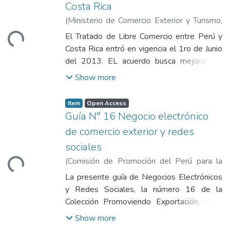
Costa Rica
Loading...
(
Ministerio de Comercio Exterior y Turismo
,
2013
)
Ministerio de Comercio Exterior y
El Tratado de Libre Comercio entre Perú y
Turismo
Costa Rica entró en vigencia el 1ro de Junio
del 2013. EL acuerdo busca mejorar las
condiciones de acceso a mercados,
Show more
establecer reglas claras que motive el
intercambio comercial de bienes, servicios e
Item
Open Access
inversiones; aumentar las oportunidades de
Guía N° 16 Negocio electrónico
inversión en ambos países y crear
de comercio exterior y redes
procedimientos para la aplicación y el
Loading...
sociales
cumplimiento de este acuerdo.
(
Comisión de Promoción del Perú para la
Exportación y el Turismo
,
2014-01-01
)
La presente guía de Negocios Electrónicos
Comisión de Promoción del Perú para la
y Redes Sociales, la número 16 de la
Exportación y el Turismo
Colección Promoviendo Exportación, tiene
como fin apoyar a los lectores,
Show more
especialmente a los emprendedores de la