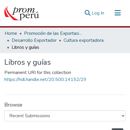
(current)
Log In
Communities & Collections
Home
Promoción de las Exportaciones
All of DSpace
Desarrollo Exportador
Cultura exportadora
Libros y guías
Statistics
Estadísticas Externas
Libros y guías
Permanent URI for this collection
https://hdl.handle.net/20.500.14152/29
Browse