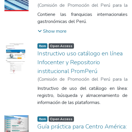
(
Comisión de Promoción del Perú para la
Exportación y el Turismo
,
2010-09
)
Contiene las franquicias internacionales
Comisión de Promoción del Perú para la
gastronómicas del Perú.
Exportación y el Turismo
Show more
Item
Open Access
Instructivo uso catálogo en línea
Infocenter y Repositorio
institucional PromPerú
(
Comisión de Promoción del Perú para la
Exportación y el Turismo
,
2017-10-10
)
Instructivo de uso del catálogo en línea:
Gonzales Cam, Lesli Antonieta
registro, búsqueda y almacenamiento de
información de las plataformas.
Item
Open Access
Guía práctica para Centro América: