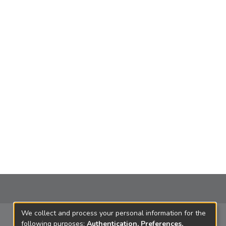
We collect and process your personal information for the
following purposes:
Authentication, Preferences,