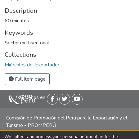
Description
60 minutos
Keywords
Sector multisectorial
Collections
Miércoles del Exportador
Full item page
Siguenos en
Comisión de Promoción del Perú para la Exportación y el
Turismo - PROMPERÚ
We collect and process your personal information for the
Central telefónica: (511) 616 7300 / 616 7400 Calle Uno