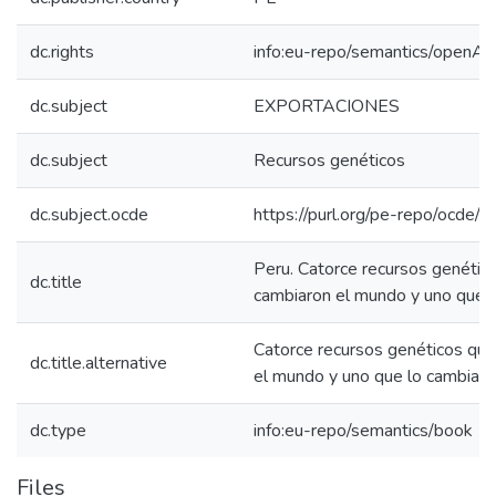
dc.rights
info:eu-repo/semantics/openAc
dc.subject
EXPORTACIONES
dc.subject
Recursos genéticos
dc.subject.ocde
https://purl.org/pe-repo/ocde/
Peru. Catorce recursos genétic
dc.title
cambiaron el mundo y uno que l
Catorce recursos genéticos qu
dc.title.alternative
el mundo y uno que lo cambiará
dc.type
info:eu-repo/semantics/book
Files