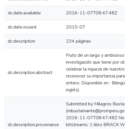
dc.date.available
2016-11-07T08:47:48Z
dc.date.issued
2015-07
dc.description
234 páginas
Fruto de un largo y ambicioso t
investigación que tiene por obje
celebrar la riqueza de nuestro s
dc.description.abstract
reconocer su importancia para 
entero. Disponible en : Bilingüe
inglés).
Submitted by Milagros Bustam
(mbustamante@promperu.gob.
2016-11-07T08:47:48Z No. o
dc.description.provenance
bitstreams: 1 libro BRACK WEB