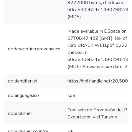
9222008 bytes, checksum:
b0ca540e821e13907982f99
(MD5)
Made available in DSpace on 
07T08:47:48Z (GMT). No. of bi
libro BRACK WEB.pdf: 922200
dc.description.provenance
checksum:
b0ca540e821e13907982f99
(MD5) Previous issue date: 2
dc.identifier.uri
https://hdl.handle.net/20.50
dc.language.iso
spa
Comisión de Promoción del Perú
dc.publisher
Exportación y el Turismo
dc.publisher.country
PE