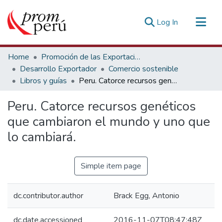
(current)
Log In
Communities & Collections
Home
Promoción de las Exportaciones
All of DSpace
Desarrollo Exportador
Comercio sostenible
Libros y guías
Peru. Catorce recursos genéticos que cambiaron el mundo y uno que lo cambiará.
Statistics
Estadísticas Externas
Peru. Catorce recursos genéticos
que cambiaron el mundo y uno que
lo cambiará.
Simple item page
dc.contributor.author
Brack Egg, Antonio
dc.date.accessioned
2016-11-07T08:47:48Z