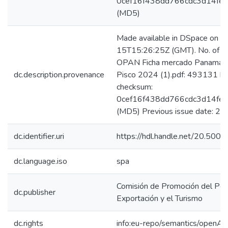
0cef16f438dd766cdc3d14fec
(MD5)
Made available in DSpace on 
15T15:26:25Z (GMT). No. of bi
OPAN Ficha mercado Panamá -
dc.description.provenance
Pisco 2024 (1).pdf: 493131 by
checksum:
0cef16f438dd766cdc3d14fec
(MD5) Previous issue date: 2
dc.identifier.uri
https://hdl.handle.net/20.50
dc.language.iso
spa
Comisión de Promoción del Perú
dc.publisher
Exportación y el Turismo
dc.rights
info:eu-repo/semantics/openAc