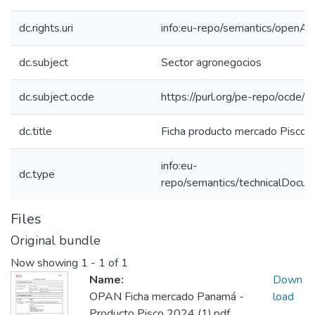
dc.rights.uri
info:eu-repo/semantics/openAc
dc.subject
Sector agronegocios
dc.subject.ocde
https://purl.org/pe-repo/ocde/
dc.title
Ficha producto mercado Pisco 
info:eu-
dc.type
repo/semantics/technicalDocum
Files
Original bundle
Now showing
1 - 1 of 1
Name:
Down
OPAN Ficha mercado Panamá -
load
Producto Pisco 2024 (1).pdf