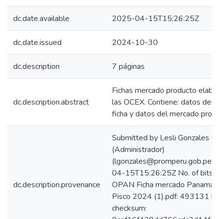
dc.date.available
2025-04-15T15:26:25Z
dc.date.issued
2024-10-30
dc.description
7 páginas
Fichas mercado producto elabo
dc.description.abstract
las OCEX. Contiene: datos del r
ficha y datos del mercado produ
Submitted by Lesli Gonzales C
(Administrador)
(lgonzales@promperu.gob.pe) 
04-15T15:26:25Z No. of bitst
dc.description.provenance
OPAN Ficha mercado Panamá -
Pisco 2024 (1).pdf: 493131 by
checksum: