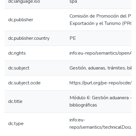
dc.language.iso
spa
Comisión de Promoción del Perú
dc.publisher
Exportación y el Turismo (P
dc.publisher.country
PE
dc.rights
info:eu-repo/semantics/openAc
dc.subject
Gestión, aduanas, trámites, bibli
dc.subject.ocde
https://purl.org/pe-repo/ocde/
Módulo 6: Gestión aduanera - r
dc.title
bibliográficas
info:eu-
dc.type
repo/semantics/technicalDocum