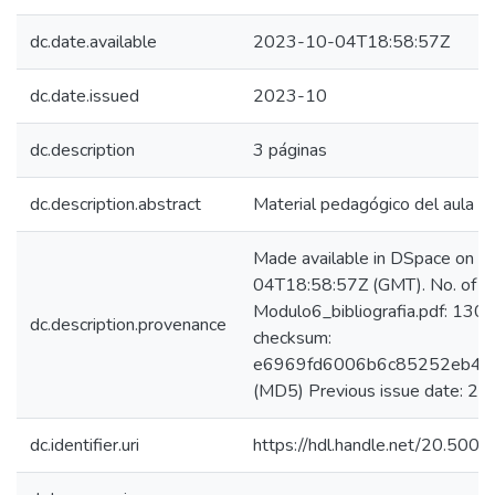
dc.date.available
2023-10-04T18:58:57Z
dc.date.issued
2023-10
dc.description
3 páginas
dc.description.abstract
Material pedagógico del aula vir
Made available in DSpace on 
04T18:58:57Z (GMT). No. of bi
Modulo6_bibliografia.pdf: 130
dc.description.provenance
checksum:
e6969fd6006b6c85252eb4d
(MD5) Previous issue date: 2
dc.identifier.uri
https://hdl.handle.net/20.50