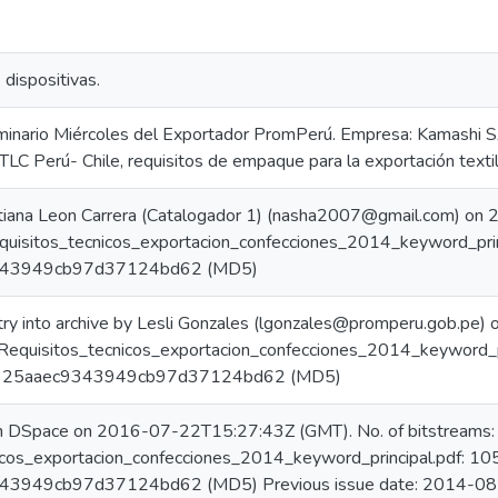
 dispositivas.
minario Miércoles del Exportador PromPerú. Empresa: Kamashi S
TLC Perú- Chile, requisitos de empaque para la exportación textil
tiana Leon Carrera (Catalogador 1) (nasha2007@gmail.com) o
equisitos_tecnicos_exportacion_confecciones_2014_keyword_pri
343949cb97d37124bd62 (MD5)
try into archive by Lesli Gonzales (lgonzales@promperu.gob.p
1 Requisitos_tecnicos_exportacion_confecciones_2014_keyword_p
f325aaec9343949cb97d37124bd62 (MD5)
in DSpace on 2016-07-22T15:27:43Z (GMT). No. of bitstreams:
icos_exportacion_confecciones_2014_keyword_principal.pdf: 1
43949cb97d37124bd62 (MD5) Previous issue date: 2014-0