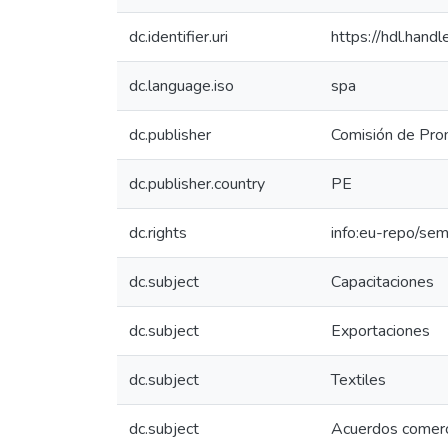
dc.identifier.uri
https://hdl.han
dc.language.iso
spa
dc.publisher
Comisión de Prom
dc.publisher.country
PE
dc.rights
info:eu-repo/se
dc.subject
Capacitaciones
dc.subject
Exportaciones
dc.subject
Textiles
dc.subject
Acuerdos comerc