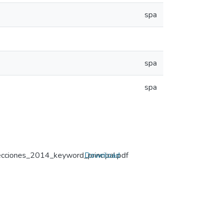
spa
spa
spa
ecciones_2014_keyword_principal.pdf
Download