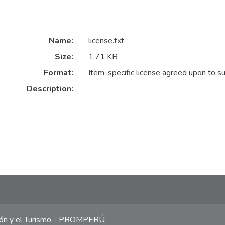
Name:
license.txt
Size:
1.71 KB
Format:
Item-specific license agreed upon to s
Description:
ción y el Turismo - PROMPERÚ