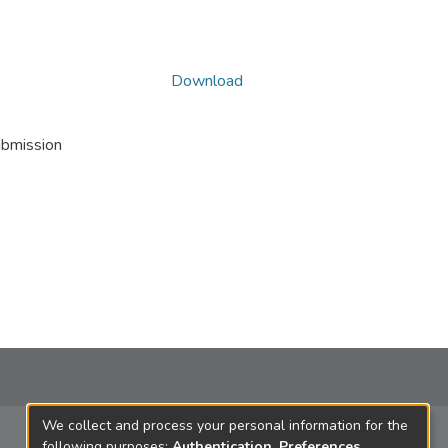
Download
ubmission
We collect and process your personal information for the
following purposes:
Authentication, Preferences,