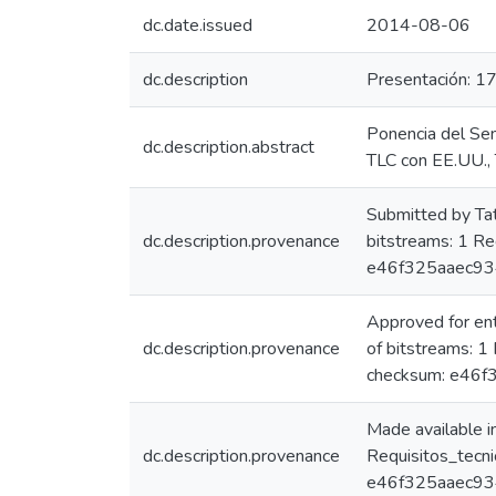
dc.date.issued
2014-08-06
dc.description
Presentación: 17
Ponencia del Se
dc.description.abstract
TLC con EE.UU., 
Submitted by Ta
dc.description.provenance
bitstreams: 1 R
e46f325aaec9
Approved for en
dc.description.provenance
of bitstreams: 
checksum: e46
Made available 
dc.description.provenance
Requisitos_tecn
e46f325aaec93