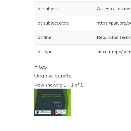
dc.subject
Acceso a los me
dc.subject.ocde
https://purl.org
dc.title
Requisitos técni
dc.type
info:eu-repo/sem
Files
Original bundle
Now showing
1 - 1 of 1