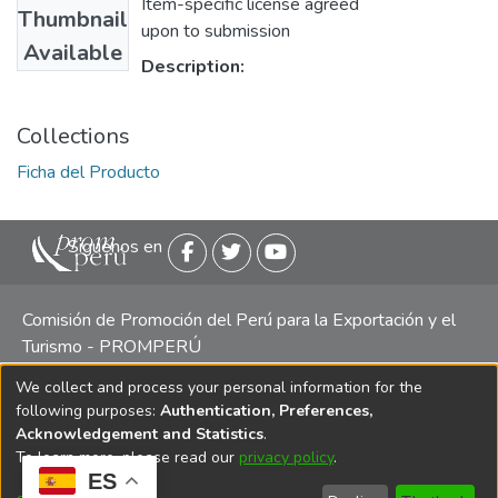
Item-specific license agreed
Thumbnail
upon to submission
Available
Description:
Collections
Ficha del Producto
Siguenos en
Comisión de Promoción del Perú para la Exportación y el
Turismo - PROMPERÚ
We collect and process your personal information for the
Central telefónica: (511) 616 7300 / 616 7400 Calle Uno
following purposes:
Authentication, Preferences,
Oeste 50, Edificio Mincetur, Pisos 13 y 14, San Isidro -
Acknowledgement and Statistics
.
Lima
To learn more, please read our
privacy policy
.
ES