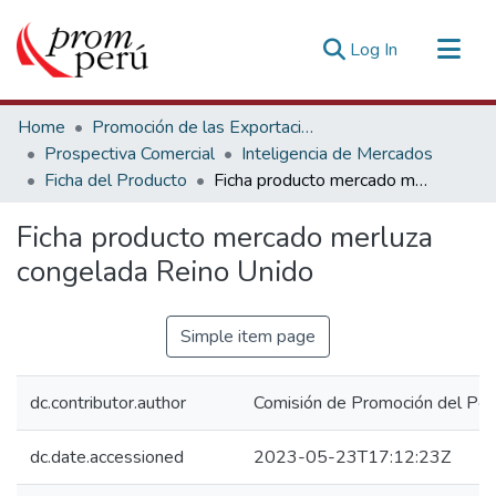
(current)
Log In
Communities & Collections
Home
Promoción de las Exportaciones
All of DSpace
Prospectiva Comercial
Inteligencia de Mercados
Ficha del Producto
Ficha producto mercado merluza congelada Reino Unido
Statistics
Estadísticas Externas
Ficha producto mercado merluza
congelada Reino Unido
Simple item page
dc.contributor.author
Comisión de Promoción del Perú
dc.date.accessioned
2023-05-23T17:12:23Z