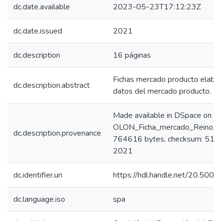
dc.date.available
2023-05-23T17:12:23Z
dc.date.issued
2021
dc.description
16 páginas
Fichas mercado producto elabora
dc.description.abstract
datos del mercado producto.
Made available in DSpace on 
OLON_Ficha_mercado_Reino_Un
dc.description.provenance
764616 bytes, checksum: 51a
2021
dc.identifier.uri
https://hdl.handle.net/20.50
dc.language.iso
spa