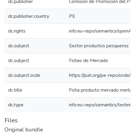
dc.publisher
Comisión de Promoción del Perú
dc.publisher.country
PE
dc.rights
info:eu-repo/semantics/openAc
dc.subject
Sector productos pesqueros
dc.subject
Fichas de Mercado
dc.subject.ocde
https://purl.org/pe-repo/ocde/
dc.title
Ficha producto mercado merluz
dc.type
info:eu-repo/semantics/techni
Files
Original bundle