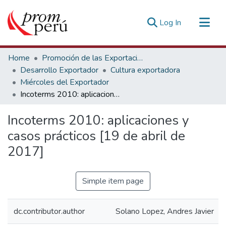
(current)
Log In
Communities & Collections
Home
Promoción de las Exportaciones
All of DSpace
Desarrollo Exportador
Cultura exportadora
Miércoles del Exportador
Statistics
Incoterms 2010: aplicaciones y casos prácticos [19 de abril de 2017]
Estadísticas Externas
Incoterms 2010: aplicaciones y
casos prácticos [19 de abril de
2017]
Simple item page
dc.contributor.author
Solano Lopez, Andres Javier