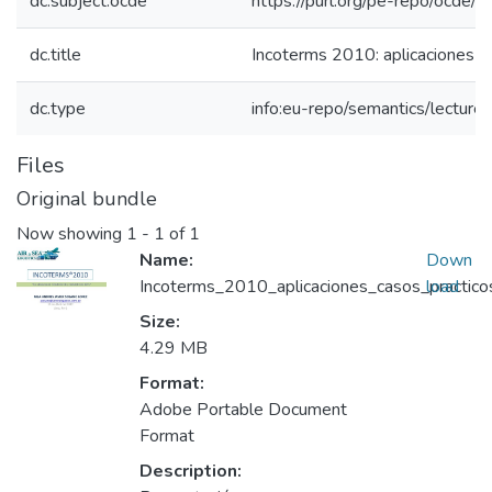
dc.subject.ocde
https://purl.org/pe-repo/ocde/
dc.title
Incoterms 2010: aplicaciones y 
dc.type
info:eu-repo/semantics/lecture
Files
Original bundle
Now showing
1 - 1 of 1
Name:
Down
Incoterms_2010_aplicaciones_casos_practico
load
Size:
4.29 MB
Format:
Adobe Portable Document
Format
Description: