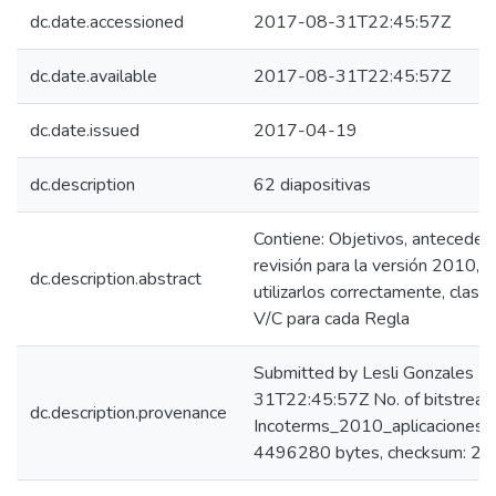
dc.date.accessioned
2017-08-31T22:45:57Z
dc.date.available
2017-08-31T22:45:57Z
dc.date.issued
2017-04-19
dc.description
62 diapositivas
Contiene: Objetivos, anteceden
revisión para la versión 2010,
dc.description.abstract
utilizarlos correctamente, clasi
V/C para cada Regla
Submitted by Lesli Gonzales 
31T22:45:57Z No. of bitstream
dc.description.provenance
Incoterms_2010_aplicaciones_c
4496280 bytes, checksum: 