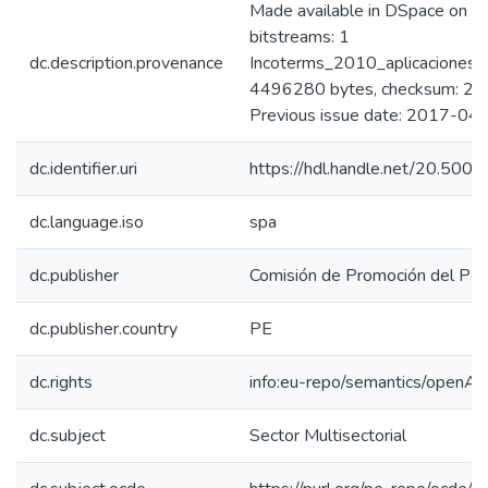
Made available in DSpace on 
bitstreams: 1
dc.description.provenance
Incoterms_2010_aplicaciones_c
4496280 bytes, checksum: 
Previous issue date: 2017-04
dc.identifier.uri
https://hdl.handle.net/20.50
dc.language.iso
spa
dc.publisher
Comisión de Promoción del Perú
dc.publisher.country
PE
dc.rights
info:eu-repo/semantics/openAc
dc.subject
Sector Multisectorial