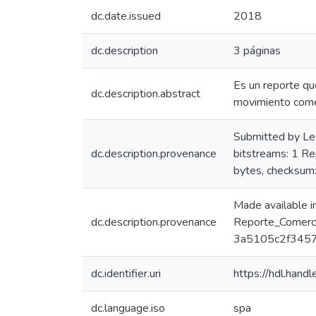
dc.date.issued
2018
dc.description
3 páginas
Es un reporte que
dc.description.abstract
movimiento comer
Submitted by Le
dc.description.provenance
bitstreams: 1 R
bytes, checks
Made available 
dc.description.provenance
Reporte_Comerc
3a5105c2f3457e
dc.identifier.uri
https://hdl.han
dc.language.iso
spa