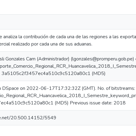
 analiza la contribución de cada una de las regiones a las exporta
cial realizado por cada una de sus aduanas.
sli Gonzales Cam (Administrador) (lgonzales@promperu.gob.pe
eporte_Comercio_Regional_RCR_Huancavelica_2018_I_Semestre
um: 3a5105c2f3457ec4a510c9c5120a80c1 (MD5)
in DSpace on 2022-06-17T17:32:32Z (GMT). No. of bitstreams:
io_Regional_RCR_Huancavelica_2018_I_Semestre_keyword_princ
c4a510c9c5120a80c1 (MD5) Previous issue date: 2018
dle.net/20.500.14152/5549