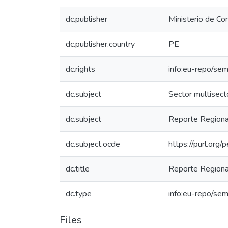
dc.publisher
Ministerio de Co
dc.publisher.country
PE
dc.rights
info:eu-repo/se
dc.subject
Sector multisecto
dc.subject
Reporte Regiona
dc.subject.ocde
https://purl.org
dc.title
Reporte Regiona
dc.type
info:eu-repo/sem
Files