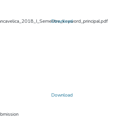
cavelica_2018_I_Semestre_keyword_principal.pdf
Download
Download
ubmission