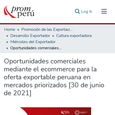
(current)
Log In
Communities & Collections
Home
Promoción de las Exportaciones
All of DSpace
Desarrollo Exportador
Cultura exportadora
Miércoles del Exportador
Statistics
Oportunidades comerciales mediante el ecommerce para la oferta exportable peruana en mercados priorizados [30 de junio de 2021]
Estadísticas Externas
Oportunidades comerciales
mediante el ecommerce para la
oferta exportable peruana en
mercados priorizados [30 de junio
de 2021]