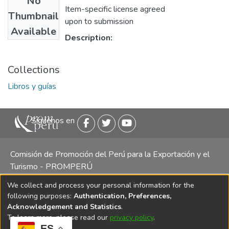
No
Item-specific license agreed
Thumbnail
upon to submission
Available
Description:
Collections
Libros y guías
Siguenos en
Comisión de Promoción del Perú para la Exportación y el
Turismo - PROMPERÚ
We collect and process your personal information for the
Central telefónica: (511) 616 7300 / 616 7400 Calle Uno
following purposes:
Authentication, Preferences,
Oeste 50, Edificio Mincetur, Pisos 13 y 14, San Isidro -
Acknowledgement and Statistics
.
Lima
To learn more, please read our
privacy policy
.
ES