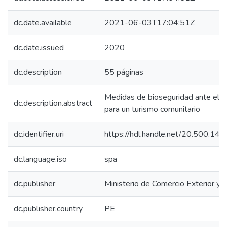
dc.date.available
2021-06-03T17:04:51Z
dc.date.issued
2020
dc.description
55 páginas
Medidas de bioseguridad ante el C
dc.description.abstract
para un turismo comunitario
dc.identifier.uri
https://hdl.handle.net/20.500.1
dc.language.iso
spa
dc.publisher
Ministerio de Comercio Exterior y 
dc.publisher.country
PE