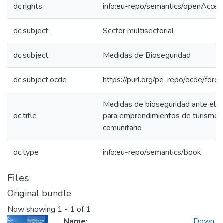
dc.rights
info:eu-repo/semantics/openAcces
dc.subject
Sector multisectorial
dc.subject
Medidas de Bioseguridad
dc.subject.ocde
https://purl.org/pe-repo/ocde/for
Medidas de bioseguridad ante el C
dc.title
para emprendimientos de turismo
comunitario
dc.type
info:eu-repo/semantics/book
Files
Original bundle
Now showing
1 - 1 of 1
Name:
Down